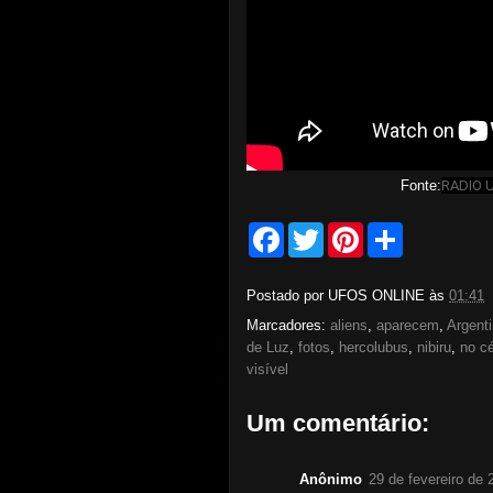
Fonte:
RADIO 
F
T
P
S
a
w
i
h
c
i
n
a
e
t
t
r
Postado por
UFOS ONLINE
às
01:41
b
t
e
e
o
e
r
Marcadores:
aliens
,
aparecem
,
Argent
o
r
e
de Luz
,
fotos
,
hercolubus
,
nibiru
,
no c
k
s
visível
t
Um comentário:
Anônimo
29 de fevereiro de 