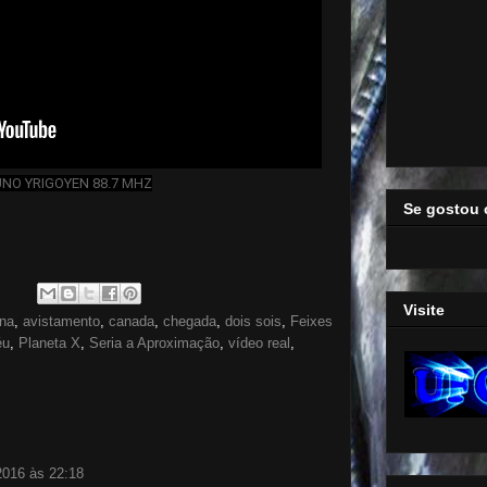
UNO YRIGOYEN 88.7 MHZ
Se gostou 
Visite
ina
,
avistamento
,
canada
,
chegada
,
dois sois
,
Feixes
éu
,
Planeta X
,
Seria a Aproximação
,
vídeo real
,
2016 às 22:18