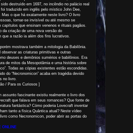
 sido destruído em 1697, no incêndio no palácio real
 foi traduzido em inglês pelo místico John Dee,
. Mas o que há exatamente neste livro? O livro
ssoas, tornar-se invisível ou até mesmo se
capítulos que ensinam venenos e rituais pagãos.
ivo da criação de uma nova versão do
que a razão ia além dos fins lucrativos.
a, porém mostrava também a mitologia da Babilônia.
 observar as criaturas primitivas e outras
como deuses e demônios sumérios e babilônios. Era
ura de mitos da Mesopotâmia e uma história sobre
o”. Todas as cópias existentes estão escondidas.
eúdo do “Necronomicon” acaba em tragédia devido
 no livro.
ão / Para os Curiosos ]
assunto fascinante existiu realmente o livro dos
ecraft que falava em seus romances? Que fonte de
eratura fantástica? Cómo poderia Lovecraft inventar
ham tanto a física Quântica atual? Neste vídeo
 livro como Necronomicon, poder abrir as portas do
 ONLINE