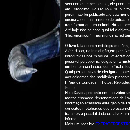
segundo os especialistas, ele pode ter
em Estocolmo. No século XVII, o livro
porém não foi publicado até sua morte
ensina a dominar a mente de outras pe
transformar em um animal. Há também 
Até hoje não se sabe qual foi o objet
“Necronomicon”, mas muitos acreditam 
O livro fala sobre a mitologia suméri
Além disso, na introdução,era possível
introduzidas nos mitos de Lovecraft 
possível perceber na edição uma mist
um homem conhecido como “árabe louc
Qualquer tentativa de divulgar o cont
aos acidentes das maldições presentes
[ Para os Curiosos ] [ Fotos: Reproduç
Fonte
Hoje David apresenta em seu vídeo um 
mortos chamado Necronomicon de Lov
informação acessada este gênio da lit
conceitos metafísicos que se assemel
tratamos a possibilidade de talvez um
inferno ...
Mais um post by:
EXTRATERRESTRE