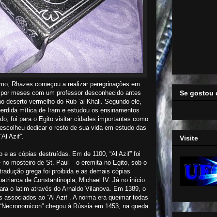
smo, Rhazes começou a realizar peregrinações em
Se gostou 
u por meses com um professor desconhecido antes
o deserto vermelho do Rub ‘al Khali. Segundo ele,
perdida mítica de Iram e estudou os ensinamentos
do, foi para o Egito visitar cidades importantes como
escolheu dedicar o resto de sua vida em estudo das
Al Azif”.
Visite
do e as cópias destruídas. Em de 1100, “Al Azif” foi
 no mosteiro de St. Paul – o eremita no Egito, sob o
radução grega foi proibida e as demais cópias
triarca de Constantinopla, Michael IV. Já no início
 para o latim através do Arnaldo Vilanova. Em 1389, o
s associados ao “Al Azif”. A norma era queimar todas
o “Necronomicon” chegou à Rússia em 1453, na queda