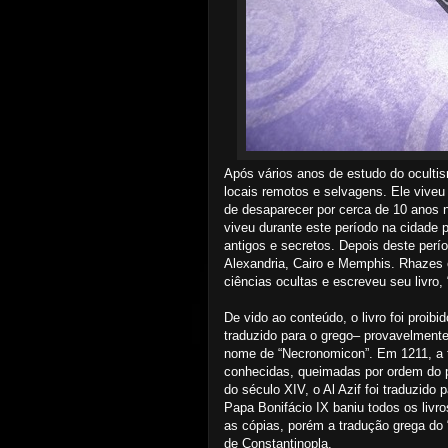
Após vários anos de estudo do oculti
locais remotos e selvagens. Ele vive
de desaparecer por cerca de 10 anos n
viveu durante este período na cidade 
antigos e secretos. Depois deste perío
Alexandria, Cairo e Memphis. Rhazes 
ciências ocultas e escreveu seu livro, “
De vido ao conteúdo, o livro foi proibi
traduzido para o grego– provavelmente
nome de “Necronomicon”. Em 1211, a t
conhecidas, queimadas por ordem do pa
do século XIV, o Al Azif foi traduzido
Papa Bonifácio IX baniu todos os livro
as cópias, porém a tradução grega d
de Constantinopla.