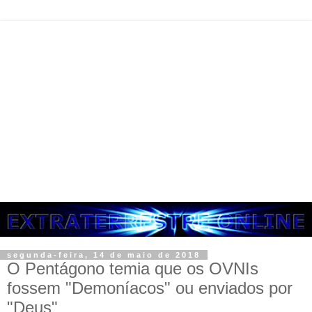
segunda-feira, 14 de maio de 2018
O Pentágono temia que os OVNIs
fossem "Demoníacos" ou enviados por
"Deus"