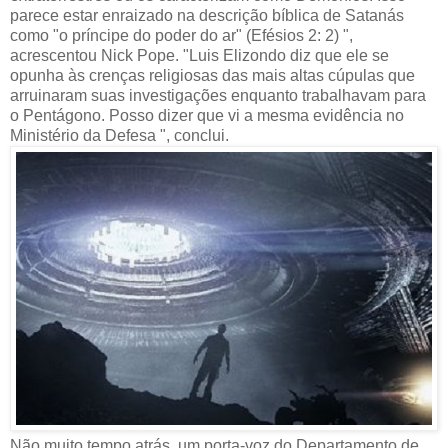
parece estar enraizado na descrição bíblica de Satanás
como "o príncipe do poder do ar" (Efésios 2: 2) ",
acrescentou Nick Pope. "Luis Elizondo diz que ele se
opunha às crenças religiosas das mais altas cúpulas que
arruinaram suas investigações enquanto trabalhavam para
o Pentágono. Posso dizer que vi a mesma evidência no
Ministério da Defesa ", conclui.
Não muito tempo atrás, um porta-voz do Departamento de