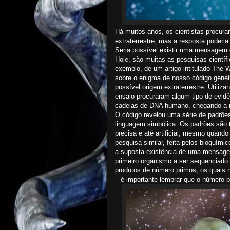
Há muitos anos, os cientistas procura
extraterrestre, mas a resposta poderi
Seria possível existir uma mensagem
Hoje, são muitas as pesquisas científ
exemplo, de um artigo intitulado The W
sobre o enigma de nosso código gené
possível origem extraterrestre. Utili
ensaio procuraram algum tipo de evid
cadeias de DNA humano, chegando a r
O código revelou uma série de padrõe
linguagem simbólica. Os padrões são 
precisa e até artificial, mesmo quand
pesquisa similar, feita pelos bioquími
a suposta existência de uma mensagem
primeiro organismo a ser sequenciado.
produtos de número primos, os quais 
– é importante lembrar que o número pri