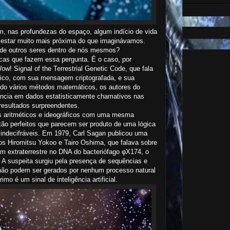
m, nas profundezas do espaço, algum indício de vida
a estar muito mais próxima do que imaginávamos.
 de outros seres dentro de nós mesmos?
icas que fazem essa pergunta. É o caso, por
ow! Signal of the Terrestrial Genetic Code, que fala
tico, com sua mensagem criptografada, e sua
zando vários métodos matemáticos, os autores do
ência em dados estatisticamente chamativos nas
esultados surpreendentes.
s aritméticos e ideográficos com uma mesma
tão perfeitos que parecem ser produto de uma lógica
o indecifráveis. Em 1979, Carl Sagan publicou uma
cos Hiromitsu Yokoo e Tairo Oshima, que falava sobre
 extraterrestre no DNA do bacteriófago φX174, o
 A suspeita surgiu pela presença de sequências e
não podem ser gerados por nenhum processo natural
mo é um sinal de inteligência artificial.