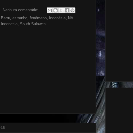
Nenhum comentário:
,
Barru
,
estranho
,
fenômeno
,
Indonésia
,
NA
 Indonesia
,
South Sulawesi
018