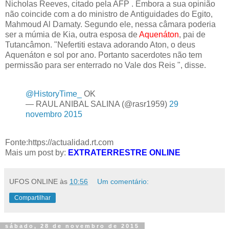
Nicholas Reeves, citado pela AFP . Embora a sua opinião
não coincide com a do ministro de Antiguidades do Egito,
Mahmoud Al Damaty. Segundo ele, nessa câmara poderia
ser a múmia de Kia, outra esposa de
Aquenáton
, pai de
Tutancâmon. "Nefertiti estava adorando Aton, o deus
Aquenáton e sol por ano. Portanto sacerdotes não tem
permissão para ser enterrado no Vale dos Reis ", disse.
@HistoryTime_
OK
— RAUL ANIBAL SALINA (@rasr1959)
29
novembro 2015
Fonte:
https://actualidad.rt.com
Mais um post by:
EXTRATERRESTRE ONLINE
UFOS ONLINE
às
10:56
Um comentário:
Compartilhar
sábado, 28 de novembro de 2015