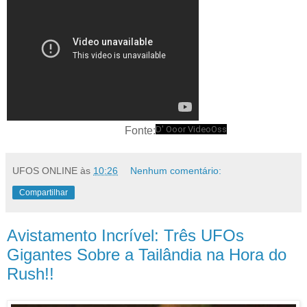
D' Ooor VideoOss
Fonte:
UFOS ONLINE
às
10:26
Nenhum comentário:
Compartilhar
Avistamento Incrível: Três UFOs
Gigantes Sobre a Tailândia na Hora do
Rush!!