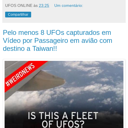
UFOS ONLINE
às
23:25
Um comentário:
Compartilhar
Pelo menos 8 UFOs capturados em
Vídeo por Passageiro em avião com
destino a Taiwan!!