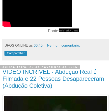
misterio canal
Fonte:
UFOS ONLINE
às
00:40
Nenhum comentário:
Compartilhar
quinta-feira, 26 de novembro de 2015
VÍDEO INCRÍVEL - Abdução Real é
Filmada e 22 Pessoas Desapareceram
(Abdução Coletiva)