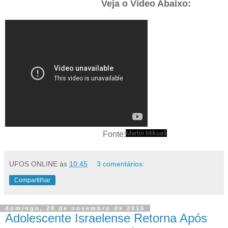
Veja o Vídeo Abaixo:
Martin Mikuaš
Fonte:
UFOS ONLINE
às
10:45
3 comentários:
Compartilhar
domingo, 29 de novembro de 2015
Adolescente Israelense Retorna Após