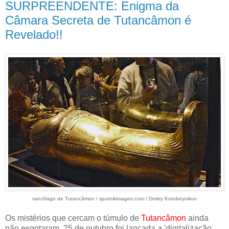
SURPREENDENTE: Enigma da
Câmara Secreta de Tutancâmon é
Revelado!!
sarcófago de Tutancâmon / sputnikimages.com / Dmitry Korobeynikov
Os mistérios que cercam o túmulo de
Tutancâmon
ainda
não esgotaram. 25 de outubro foi lançada a 'digitalização