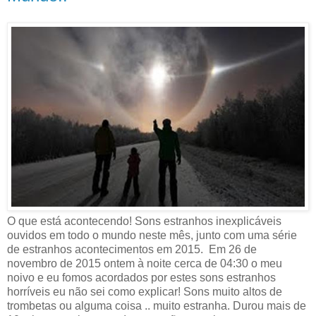
O que está acontecendo! Sons estranhos inexplicáveis ​​
ouvidos em todo o mundo neste mês, junto com uma série
de estranhos acontecimentos em 2015. Em 26 de
novembro de 2015 ontem à noite cerca de 04:30 o meu
noivo e eu fomos acordados por estes sons estranhos
horríveis eu não sei como explicar! Sons muito altos de
trombetas ou alguma coisa .. muito estranha. Durou mais de