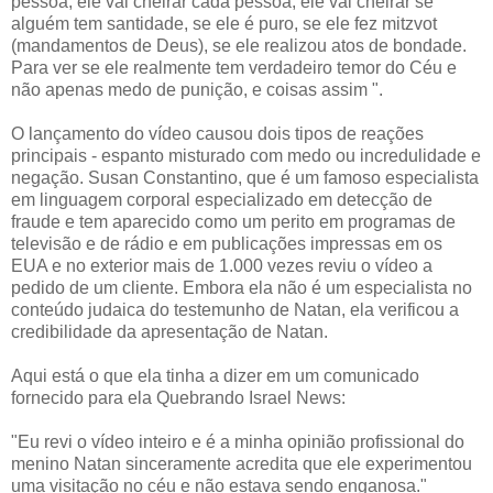
pessoa, ele vai cheirar cada pessoa, ele vai cheirar se
alguém tem santidade, se ele é puro, se ele fez mitzvot
(mandamentos de Deus), se ele realizou atos de bondade.
Para ver se ele realmente tem verdadeiro temor do Céu e
não apenas medo de punição, e coisas assim ".
O lançamento do vídeo causou dois tipos de reações
principais - espanto misturado com medo ou incredulidade e
negação. Susan Constantino, que é um famoso especialista
em linguagem corporal especializado em detecção de
fraude e tem aparecido como um perito em programas de
televisão e de rádio e em publicações impressas em os
EUA e no exterior mais de 1.000 vezes reviu o vídeo a
pedido de um cliente. Embora ela não é um especialista no
conteúdo judaica do testemunho de Natan, ela verificou a
credibilidade da apresentação de Natan.
Aqui está o que ela tinha a dizer em um comunicado
fornecido para ela Quebrando Israel News:
"Eu revi o vídeo inteiro e é a minha opinião profissional do
menino Natan sinceramente acredita que ele experimentou
uma visitação no céu e não estava sendo enganosa."