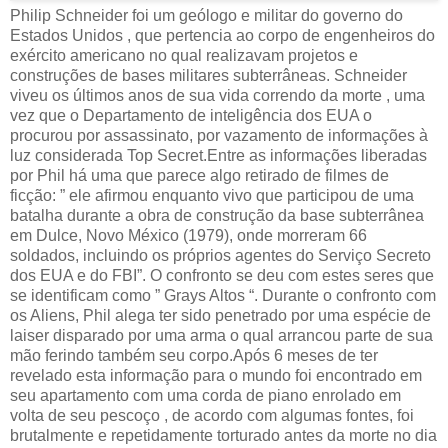
Philip Schneider foi um geólogo e militar do governo do
Estados Unidos , que pertencia ao corpo de engenheiros do
exército americano no qual realizavam projetos e
construções de bases militares subterrâneas. Schneider
viveu os últimos anos de sua vida correndo da morte , uma
vez que o Departamento de inteligência dos EUA o
procurou por assassinato, por vazamento de informações à
luz considerada Top Secret.Entre as informações liberadas
por Phil há uma que parece algo retirado de filmes de
ficção: ” ele afirmou enquanto vivo que participou de uma
batalha durante a obra de construção da base subterrânea
em Dulce, Novo México (1979), onde morreram 66
soldados, incluindo os próprios agentes do Serviço Secreto
dos EUA e do FBI”. O confronto se deu com estes seres que
se identificam como ” Grays Altos “. Durante o confronto com
os Aliens, Phil alega ter sido penetrado por uma espécie de
laiser disparado por uma arma o qual arrancou parte de sua
mão ferindo também seu corpo.Após 6 meses de ter
revelado esta informação para o mundo foi encontrado em
seu apartamento com uma corda de piano enrolado em
volta de seu pescoço , de acordo com algumas fontes, foi
brutalmente e repetidamente torturado antes da morte no dia