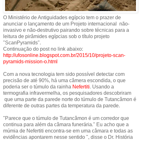
O Ministério de Antiguidades egípcio tem o prazer de
anunciar o lançamento de um Projeto internacional não-
invasivo e não-destrutivo pairando sobre técnicas para a
leitura de pirâmides egípcias sob o título projeto
"ScanPyramids".
Continuação do post no link abaixo:
http://ufosonline.blogspot.com.br/2015/10/projeto-scan-
pyramids-mission-o.html
Com a nova tecnologia tem sido possível detectar com
precisão de até 90%, há uma câmera escondida, o que
poderia ser o túmulo da rainha
Nefertiti
. Usando a
termografia infravermelha, os pesquisadores descobriram
que uma parte da parede norte do túmulo de Tutancâmon é
diferente de outras partes da temperatura da parede.
"Parece que o túmulo de Tutancâmon é um corredor que
continua para além da câmara funerária." Eu acho que a
múmia de Nefertiti encontra-se em uma câmara e todas as
evidências apontarem nesse sentido ", disse o Dr. História