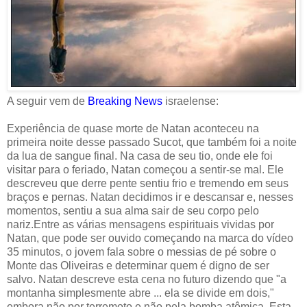
A seguir vem de
Breaking News
israelense:
Experiência de quase morte de Natan aconteceu na
primeira noite desse passado Sucot, que também foi a noite
da lua de sangue final. Na casa de seu tio, onde ele foi
visitar para o feriado, Natan começou a sentir-se mal. Ele
descreveu que derre pente sentiu frio e tremendo em seus
braços e pernas. Natan decidimos ir e descansar e, nesses
momentos, sentiu a sua alma sair de seu corpo pelo
nariz.Entre as várias mensagens espirituais vividas por
Natan, que pode ser ouvido começando na marca do vídeo
35 minutos, o jovem fala sobre o messias de pé sobre o
Monte das Oliveiras e determinar quem é digno de ser
salvo. Natan descreve esta cena no futuro dizendo que "a
montanha simplesmente abre ... ela se divide em dois,"
embora não por terremoto e não pela bomba atômica. Esta