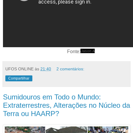
Jason A
Fonte:
UFOS ONLINE
às
21:40
2 comentários:
Compartilhar
Sumidouros em Todo o Mundo:
Extraterrestres, Alterações no Núcleo da
Terra ou HAARP?