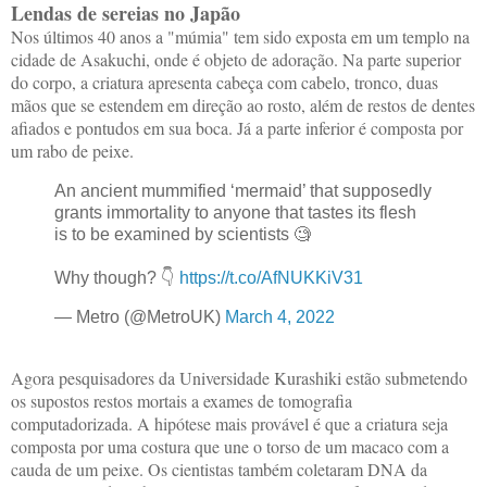
Lendas de sereias no Japão
Nos últimos 40 anos a "múmia" tem sido exposta em um templo na
cidade de Asakuchi, onde é objeto de adoração. Na parte superior
do corpo, a criatura apresenta cabeça com cabelo, tronco, duas
mãos que se estendem em direção ao rosto, além de restos de dentes
afiados e pontudos em sua boca. Já a parte inferior é composta por
um rabo de peixe.
An ancient mummified ‘mermaid’ that supposedly
grants immortality to anyone that tastes its flesh
is to be examined by scientists 🧐
Why though? 👇
https://t.co/AfNUKKiV31
— Metro (@MetroUK)
March 4, 2022
Agora pesquisadores da Universidade Kurashiki estão submetendo
os supostos restos mortais a exames de tomografia
computadorizada. A hipótese mais provável é que a criatura seja
composta por uma costura que une o torso de um macaco com a
cauda de um peixe. Os cientistas também coletaram DNA da