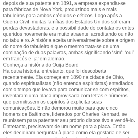
depois de sua patente em 1891, a empresa expandiu-se
para fábricas de Nova York, produzindo mais e mais
tabuleiros para ambos crédulos e céticos. Logo após a
Guerra Civil, muitas famílias dos Estados Unidos sofreram
perdas devastadoras, e a possibilidade de contatar os entes
queridos novamente era muito atraente, acreditando ou não
no tabuleiro. A história aceita universalmente sobre a origem
do nome do tabuleiro é que o mesmo trata-se de uma
cominação de duas palavras, ambas significando ‘sim’: ‘oui’
em francês e ‘ja’ em alemão.
Conheça a história do Ouija Board
Há outra história, entretanto, que foi descoberta
recentemente. Ela começa em 1890 na cidade de Ohio,
quando espiritualistas (não entenda espiritistas) entediados
com o tempo que levava para comunicar-se com espíritos,
inventaram uma placa improvisada com letras e números
que permitissem os espíritos à explicitar suas
comunicações. E não demorou muito para que cinco
homens de Baltimore, liderados por Charles Kennard, se
reunissem para patentear seu próprio dispositivo e vendê-lo.
Entretanto, precisavam de um nome para a placa. Então,
eles decidiram perguntar à placa como ela gostaria de ser