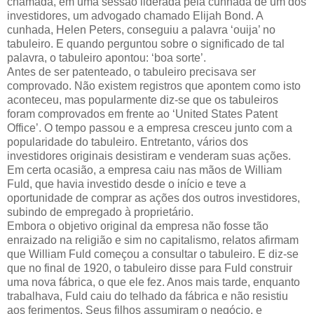
chamada, em uma sessão liderada pela cunhada de um dos
investidores, um advogado chamado Elijah Bond. A
cunhada, Helen Peters, conseguiu a palavra ‘ouija’ no
tabuleiro. E quando perguntou sobre o significado de tal
palavra, o tabuleiro apontou: ‘boa sorte’.
Antes de ser patenteado, o tabuleiro precisava ser
comprovado. Não existem registros que apontem como isto
aconteceu, mas popularmente diz-se que os tabuleiros
foram comprovados em frente ao ‘United States Patent
Office’. O tempo passou e a empresa cresceu junto com a
popularidade do tabuleiro. Entretanto, vários dos
investidores originais desistiram e venderam suas ações.
Em certa ocasião, a empresa caiu nas mãos de William
Fuld, que havia investido desde o início e teve a
oportunidade de comprar as ações dos outros investidores,
subindo de empregado à proprietário.
Embora o objetivo original da empresa não fosse tão
enraizado na religião e sim no capitalismo, relatos afirmam
que William Fuld começou a consultar o tabuleiro. E diz-se
que no final de 1920, o tabuleiro disse para Fuld construir
uma nova fábrica, o que ele fez. Anos mais tarde, enquanto
trabalhava, Fuld caiu do telhado da fábrica e não resistiu
aos ferimentos. Seus filhos assumiram o negócio, e