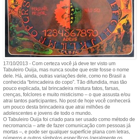
17/10/2013 - Com certeza você já deve ter visto um
Tabuleiro Ouija, mas nunca soube que este fosse o nome
dele. Há, ainda, outras variações dele, como no Brasil a
conhecida “brincadeira do copo”. Tão difundida, mas tão
pouco explicada, tal brincadeira mistura fatos, farsas,
crenças, folclores e muito misticismo – o que assusta e/ou
atrai tantos participantes. No post de hoje você conhecerá
um pouco desta brincadeira que atrai milhões de
adolescentes e jovens de todo o mundo.
O Tabuleiro Ouija foi criado para ser usado como método de
necromancia – arte de fazer comunicação com pessoas já
mortas –, e pode ser qualquer superfície plana com letras,
números e outros símbolos específicos (geralmente os