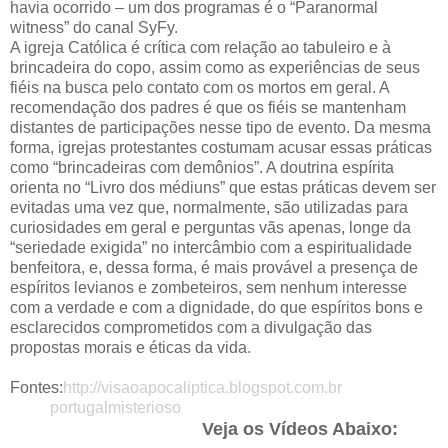
havia ocorrido – um dos programas é o “Paranormal
witness” do canal SyFy.
A igreja Católica é crítica com relação ao tabuleiro e à
brincadeira do copo, assim como as experiências de seus
fiéis na busca pelo contato com os mortos em geral. A
recomendação dos padres é que os fiéis se mantenham
distantes de participações nesse tipo de evento. Da mesma
forma, igrejas protestantes costumam acusar essas práticas
como “brincadeiras com demônios”. A doutrina espírita
orienta no “Livro dos médiuns” que estas práticas devem ser
evitadas uma vez que, normalmente, são utilizadas para
curiosidades em geral e perguntas vãs apenas, longe da
“seriedade exigida” no intercâmbio com a espiritualidade
benfeitora, e, dessa forma, é mais provável a presença de
espíritos levianos e zombeteiros, sem nenhum interesse
com a verdade e com a dignidade, do que espíritos bons e
esclarecidos comprometidos com a divulgação das
propostas morais e éticas da vida.
Fontes:
http://visaoapocaliptica.blogspot.com.br
portugalmisterioso
Veja os Vídeos Abaixo: