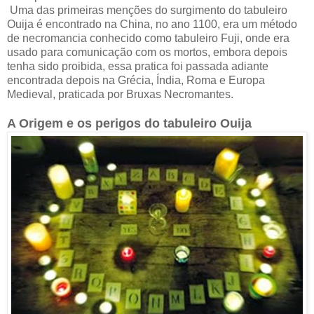
Uma das primeiras menções do surgimento do tabuleiro
Ouija é encontrado na China, no ano 1100, era um método
de necromancia conhecido como tabuleiro Fuji, onde era
usado para comunicação com os mortos, embora depois
tenha sido proibida, essa pratica foi passada adiante
encontrada depois na Grécia, Índia, Roma e Europa
Medieval, praticada por Bruxas Necromantes.
A Origem e os perigos do tabuleiro Ouija