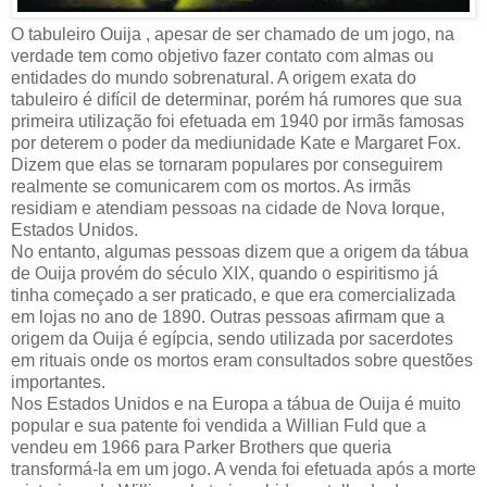
O tabuleiro Ouija , apesar de ser chamado de um jogo, na
verdade tem como objetivo fazer contato com almas ou
entidades do mundo sobrenatural. A origem exata do
tabuleiro é difícil de determinar, porém há rumores que sua
primeira utilização foi efetuada em 1940 por irmãs famosas
por deterem o poder da mediunidade Kate e Margaret Fox.
Dizem que elas se tornaram populares por conseguirem
realmente se comunicarem com os mortos. As irmãs
residiam e atendiam pessoas na cidade de Nova Iorque,
Estados Unidos.
No entanto, algumas pessoas dizem que a origem da tábua
de Ouija provém do século XIX, quando o espiritismo já
tinha começado a ser praticado, e que era comercializada
em lojas no ano de 1890. Outras pessoas afirmam que a
origem da Ouija é egípcia, sendo utilizada por sacerdotes
em rituais onde os mortos eram consultados sobre questões
importantes.
Nos Estados Unidos e na Europa a tábua de Ouija é muito
popular e sua patente foi vendida a Willian Fuld que a
vendeu em 1966 para Parker Brothers que queria
transformá-la em um jogo. A venda foi efetuada após a morte