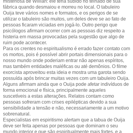
misteriosa de Willian: ele teria subido no telhado de sua
fábrica quando desmaiou e morreu no local. O tabuleiro
Ouija teve vários nomes e formatos, e os perigos de se
utilizar o tabuleiro são muitos, um deles deve se ao fato de
pessoas ficaram viciadas em jogá-lo. Outro perigo que
psicólogos afirmam ocorrer com as pessoas diz respeito a
histeria em massa provocadas pela sugestão que algo de
ruim pode acontecer.
Para os crentes no espiritualismo é errado fazer contato com
os mortos, pois é possível abrir portais dimensionais para o
nosso mundo onde poderiam entrar não apenas espíritos,
mas também entidades maléficas ou até demônios. O filme
exorcista aproveitou esta ideia e mostra uma garota sendo
possuída após brincar muitas vezes com um tabuleiro Ouija.
Alguns afirmam ainda que o Ouija pode afetar indivíduos de
forma emocional e física, principalmente aqueles
suscetíveis a estas alterações. Relatos contam como
pessoas sofreram com crises epilépticas devido a sua
sensibilidade a tensão e não, necessariamente a um motivo
sobrenatural.
Especialistas em espiritismo alertam que a tabua de Ouija
deve ser feita apenas por pessoas que dominam o seu
mundo interior e que são espiritualmente mais fortes, e a