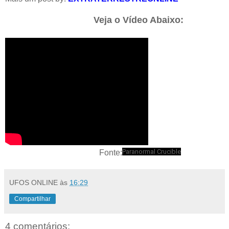
Veja o Vídeo Abaixo:
Paranormal Crucible
Fonte:
UFOS ONLINE
às
16:29
Compartilhar
4 comentários: