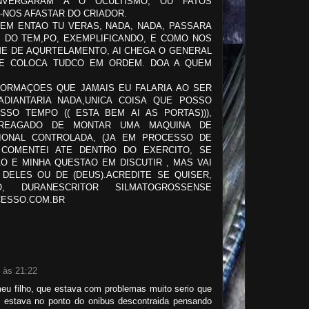
VERGARAM A O OCULTISMO, OU FATOS
 -NOS AFASTAR DO CRIADOR.
TEM ENTAO TU VERAS, NADA, NADA, PASSARA
S DO TEM,PO, EXEMPLIFICANDO, E COMO NOS
ME DE AQURTELAMENTO, AI CHEGA O GENERAL
 E COLOCA TUDCO EM ORDEM. DOA A QUEM
ORMAÇOES QUE JAMAIS EU FALARIA AO SER
ADIANTARIA NADA,UNICA COISA QUE POSSO
SO TEMPO (( ESTA BEM AI AS PORTAS))),
REAGADO DE MONTAR UMA MAQUINA DE
CIONAL CONTROLADA, (JA EM PROCESSO DE
 COMENTEI ATE DENTRO DO EXERCITO, SE
O E MINHA QUESTAO EM DISCUTIR , MAS VAI
DELES OU DE (DEUS).ACREDITE SE QUISER,
, DURANESCRITOR SILMATOGROSSENSE
ESSO.COM.BR
0 às 21:22
eu filho, que estava com problemas muito serio que
 estava no ponto do onibus descontraida pensando