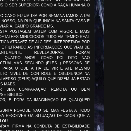
US O SER SUPERIOR) COMO A RAÇA HUMANA O
 NO CASO EU,UM DIA POR SEMANA IAMOS A UM
 NOSSO, NA RUA QUE INICIA NA SANTA CASA E
VIARIA, CAMPO GRANDE MS.
ESTA POSTAGEM BATEM COM RIGOR, E MAIS
 DETALHES MINUCIOSOS TUDO EM TEMPO REAL
TICA ATRAVEZ DE ALCIDES, INTEPRETADA POR
O E FILTRANDO AS INFORMAÇOES QUE VIAM DE
ANTEMENTE REVELADORAS, FORAM
S QUATRO ANOS, COMO FOI DITO NAO
CTUAL,MAS SEGUNDO (ELES ) PESSOAS DE
O PARA O QUE A=HA DE VIR E ATE MESMO
LTO NIVEL DE CONTROLE E OBEDIENCIA NA
IVERSO (DEUS) AQUILO QUE DIZEM JA ESTAO
S MAES.
ER UMA COMPARAÇAO REMOTA OU BEM
SE BIBLICO.
OR, E FORA DA IMAGINAÇAO DE QUALQUER
RGUNTA PORQUE NAO SE MANIFESTA A TODO
5A RESOLVER OA SITUAÇAO DE CAOS QUE A
LOU.
ARAM FIRMA NA CONDUTA DE ESTABILIDADE