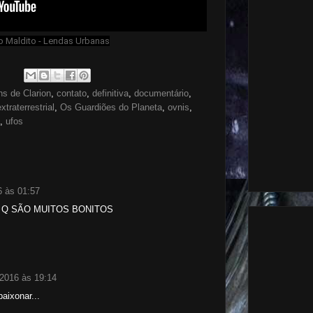
o Maldito - Lendas Urbanas
ns de Clarion
,
contato
,
definitiva
,
documentário
,
extraterrestrial
,
Os Guardiões do Planeta
,
ovnis
,
,
ufos
6 às 01:57
I Q SÃO MUITOS BONITOS
 2016 às 19:14
aixonar...