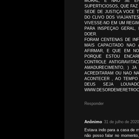
MORAL, E NAO SE EN
SUPERTICIOSOS, QUE FAZ
SEDE DE JUSTIÇA VOCE 
DO CLIVO DOS VIAJANTE
VIVESSE-NO EM UM REGI
PARA INSPEÇAO GERAL,
DOER.
FORAM CENTENAS DE INF
MAIS CAPACITADO NAO 
AFIRMAR, E QUE EM NOS
PORQUE ESTOU ENCAR
CONTROLE ANTIGRAVITA
AMADURECIMENTO, ) JA
ACREDITARAM OU NAO NA
ACONTECER , AO TEMPO 
DEUS SEJA LOUVADO
WWW.DESORDEMERETROC
Responder
Anônimo
31 de julho de 202
Estava indo para a casa de m
não posso falar no momento,