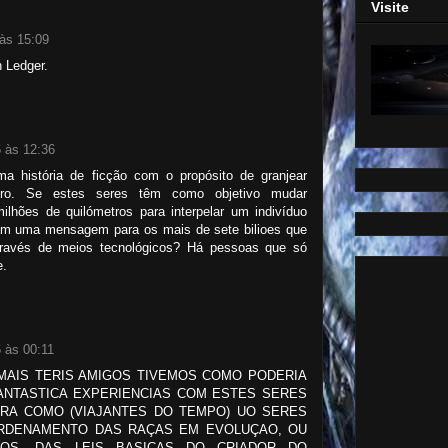
Visite
às 15:09
 Ledger.
 às 12:36
a história de ficção com o propósito de granjear
iro. Se estes seres têm como objetivo mudar
ilhões de quilómetros para interpelar um indivíduo
m uma mensagem para os mais de sete bilioes que
través de meios tecnológicos? Há pessoas que só
e.
 às 00:11
 MAIS TERIS AMIGOS TIVEMOS COMO PODERIA
FANTASTICA EXPERIENCIAS COM ESTES SERES
RA COMO (VIAJANTES DO TEMPO) UO SERES
RDENAMENTO DAS RAÇAS EM EVOLUÇAO, OU
AOS, DAS LEIS BASICAS DO CRIADOR DO