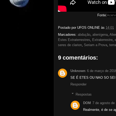
Fonte:
Acerv
Postado por
UFOS ONLINE
às
14:01
Marcadores:
abdução
,
alienígena
,
Alie
Estes Extraterrestres
,
Extraterrestre
,
seres de clarion
,
Seriam a Prova
,
terra
9 comentários:
Unknown
6 de março de 201
SE É ETES OU NAO SO SE
Responder
Respostas
DOM
7 de agosto de
Realmente, é de se ap