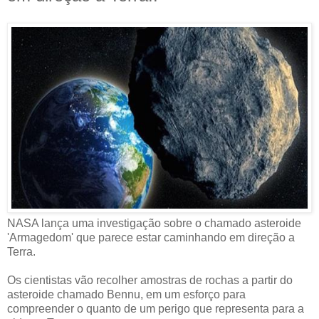
NASA lança uma investigação sobre o chamado asteroide
'Armagedom' que parece estar caminhando em direção a
Terra.
Os cientistas vão recolher amostras de rochas a partir do
asteroide chamado Bennu, em um esforço para
compreender o quanto de um perigo que representa para a