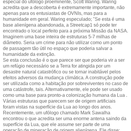
especial do ufólogo proeminente, Scott Waring. Waring
acredita que a descoberta é extremamente importante, não
apenas para os entusiastas de OVNIs, mas para a
humanidade em geral. Waring especulado; "Se esta é uma
base alienígena abandonada, a Streetcap1 só pode ter
encontrado o local perfeito para a próxima Missão da NASA.
Imaginem uma base inteira de estruturas 5-7 milhas de
diâmetro. Seria um crime para não utilizar como um ponto
de passagem tão útil no espaço que poderia salvar a
humanidade da extinção.
Se esta conclusão é o que parece ser que poderia vir a ser
um refúgio necessário se a Terra for atingida por um
desastre natural catastrófico ou se tornar inabitável pelos
efeitos adversos da mudança climática. A construção pode
ser utilizada como a habitação por sobreviventes no caso de
uma catástrofe, tais. Alternativamente, ele pode ser usado
como uma base para pronto-a colonização humana da Lua .
Várias estruturas que parecem ser de origem artificiais
foram vistas na superfície da Lua ao longo dos anos.
Recentemente, um ufólogo chamado Mark Sawalha
encontrou o que acredita ser uma enorme antena saindo da
superfície da Lua, que ele assume ser parte de uma
operação de mineração de origem alienígena. Ele disse;