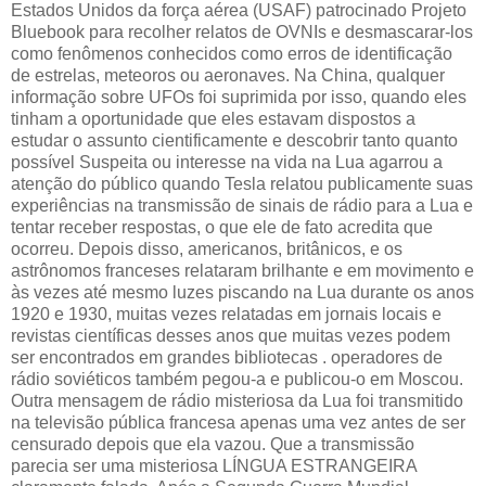
Estados Unidos da força aérea (USAF) patrocinado Projeto
Bluebook para recolher relatos de OVNIs e desmascarar-los
como fenômenos conhecidos como erros de identificação
de estrelas, meteoros ou aeronaves. Na China, qualquer
informação sobre UFOs foi suprimida por isso, quando eles
tinham a oportunidade que eles estavam dispostos a
estudar o assunto cientificamente e descobrir tanto quanto
possível Suspeita ou interesse na vida na Lua agarrou a
atenção do público quando Tesla relatou publicamente suas
experiências na transmissão de sinais de rádio para a Lua e
tentar receber respostas, o que ele de fato acredita que
ocorreu. Depois disso, americanos, britânicos, e os
astrônomos franceses relataram brilhante e em movimento e
às vezes até mesmo luzes piscando na Lua durante os anos
1920 e 1930, muitas vezes relatadas em jornais locais e
revistas científicas desses anos que muitas vezes podem
ser encontrados em grandes bibliotecas . operadores de
rádio soviéticos também pegou-a e publicou-o em Moscou.
Outra mensagem de rádio misteriosa da Lua foi transmitido
na televisão pública francesa apenas uma vez antes de ser
censurado depois que ela vazou. Que a transmissão
parecia ser uma misteriosa LÍNGUA ESTRANGEIRA