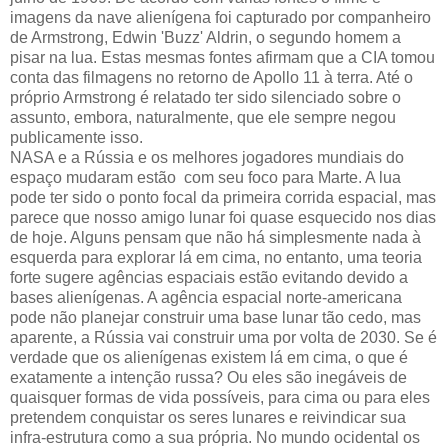
imagens da nave alienígena foi capturado por companheiro
de Armstrong, Edwin 'Buzz' Aldrin, o segundo homem a
pisar na lua. Estas mesmas fontes afirmam que a CIA tomou
conta das filmagens no retorno de Apollo 11 à terra. Até o
próprio Armstrong é relatado ter sido silenciado sobre o
assunto, embora, naturalmente, que ele sempre negou
publicamente isso.
NASA e a Rússia e os melhores jogadores mundiais do
espaço mudaram estão com seu foco para Marte. A lua
pode ter sido o ponto focal da primeira corrida espacial, mas
parece que nosso amigo lunar foi quase esquecido nos dias
de hoje. Alguns pensam que não há simplesmente nada à
esquerda para explorar lá em cima, no entanto, uma teoria
forte sugere agências espaciais estão evitando devido a
bases alienígenas. A agência espacial norte-americana
pode não planejar construir uma base lunar tão cedo, mas
aparente, a Rússia vai construir uma por volta de 2030. Se é
verdade que os alienígenas existem lá em cima, o que é
exatamente a intenção russa? Ou eles são inegáveis ​​de
quaisquer formas de vida possíveis, para cima ou para eles
pretendem conquistar os seres lunares e reivindicar sua
infra-estrutura como a sua própria. No mundo ocidental os