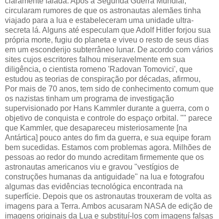
claramente falada. Após a Segunda Guerra Mundial,
circularam rumores de que os astronautas alemães tinha
viajado para a lua e estabeleceram uma unidade ultra-
secreta lá. Alguns até especulam que Adolf Hitler forjou sua
própria morte, fugiu do planeta e viveu o resto de seus dias
em um esconderijo subterrâneo lunar. De acordo com vários
sites cujos escritores falhou miseravelmente em sua
diligência, o cientista romeno 'Radovan Tomovici', que
estudou as teorias de conspiração por décadas, afirmou,
Por mais de 70 anos, tem sido de conhecimento comum que
os nazistas tinham um programa de investigação
supervisionado por Hans Kammler durante a guerra, com o
objetivo de conquista e controle do espaço orbital. "" parece
que Kammler, que desapareceu misteriosamente [na
Antártica] pouco antes do fim da guerra, e sua equipe foram
bem sucedidas. Estamos com problemas agora. Milhões de
pessoas ao redor do mundo acreditam firmemente que os
astronautas americanos viu e gravou "vestígios de
construções humanas da antiguidade" na lua e fotografou
algumas das evidências tecnológica encontrada na
superfície. Depois que os astronautas trouxeram de volta as
imagens para a Terra. Ambos acusaram NASA de edição de
imagens originais da Lua e substituí-los com imagens falsas