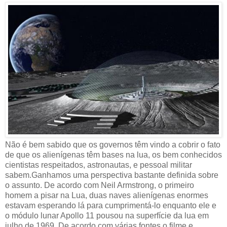
Não é bem sabido que os governos têm vindo a cobrir o fato
de que os alienígenas têm bases na lua, os bem conhecidos
cientistas respeitados, astronautas, e pessoal militar
sabem.Ganhamos uma perspectiva bastante definida sobre
o assunto. De acordo com Neil Armstrong, o primeiro
homem a pisar na Lua, duas naves alienígenas enormes
estavam esperando lá para cumprimentá-lo enquanto ele e
o módulo lunar Apollo 11 pousou na superfície da lua em
julho de 1969. De acordo com várias fontes o filme e