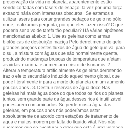
preservação da vida no planeta, aparentemente estão
sendo cortadas com lasers de espaço, talvez por uma força
extraordinária com interesses obscuros . Se estamos a
utilizar lasers para cortar grandes pedaços de gelo no pólo
norte, realizamos pergunta, por que eles fazem isso? O que
poderia ser alvo de tarefa tão peculiar? Há várias hipóteses
mencionadas abaixo: 1. Use as geleiras como armas
biológicas de destruição maciça Pelo derretimento do gelo
grandes porções destes fluxos de água de gelo que vai para
o sul, a mistura com águas que são normalmente quente,
produzindo mudanças bruscas de temperatura que afetam
as vidas marinha e aumentam o risco de tsunamis. 2.
Alterar a temperatura artificialmente As geleiras derretendo
traz o efeito secundário induzido aquecimento global, que
pode literalmente ir para a morte do planeta em um aumento
poucos anos . 3. Destruir reservas de água doce Nas
geleiras há mais água doce do que todos os rios do planeta
juntos, sem grande parte da água desses rios é inutilizável
por estarem contaminados. Se perdermos a água das
geleiras, em poucos anos nós poderíamos estar
absolutamente de acordo com estações de tratamento de
água e muitos morrem por falta do líquido vital. Nós não
queremos que se aventurar a dizer que esta é uma verdade