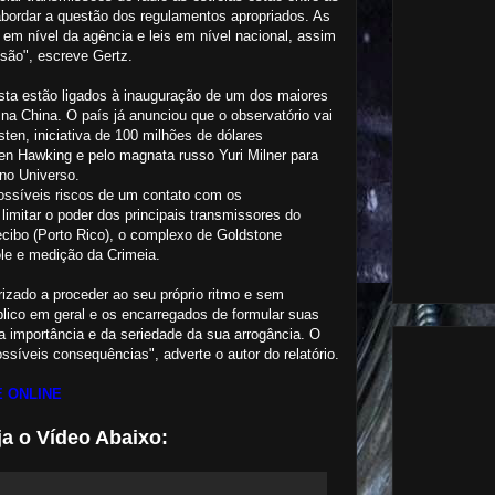
abordar a questão dos regulamentos apropriados. As
m nível da agência e leis em nível nacional, assim
isão", escreve Gertz.
ista estão ligados à inauguração de um dos maiores
 na China. O país já anunciou que o observatório vai
sten, iniciativa de 100 milhões de dólares
hen Hawking e pelo magnata russo Yuri Milner para
e no Universo.
ossíveis riscos de um contato com os
limitar o poder dos principais transmissores do
recibo (Porto Rico), o complexo de Goldstone
ole e medição da Crimeia.
izado a proceder ao seu próprio ritmo e sem
lico em geral e os encarregados de formular suas
da importância e da seriedade da sua arrogância. O
síveis consequências", adverte o autor do relatório.
 ONLINE
ja o Vídeo Abaixo: