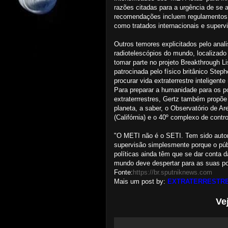
razões citadas para a urgência de se 
recomendações incluem regulamentos e
como tratados internacionais e superv
Outros temores explicitados pelo anal
radiotelescópios do mundo, localizado
tomar parte no projeto Breakthrough Li
patrocinada pelo físico britânico Step
procurar vida extraterrestre inteligent
Para preparar a humanidade para os p
extraterrrestres, Gertz também propõe 
planeta, a saber, o Observatório de A
(Califórnia) e o 40º complexo de contr
"O METI não é o SETI. Tem sido autor
supervisão simplesmente porque o púb
políticas ainda têm que se dar conta 
mundo deve despertar para as suas pos
Fonte:
https://br.sputniknews.com
Mais um post by:
EXTRATERRESTRE
Ve