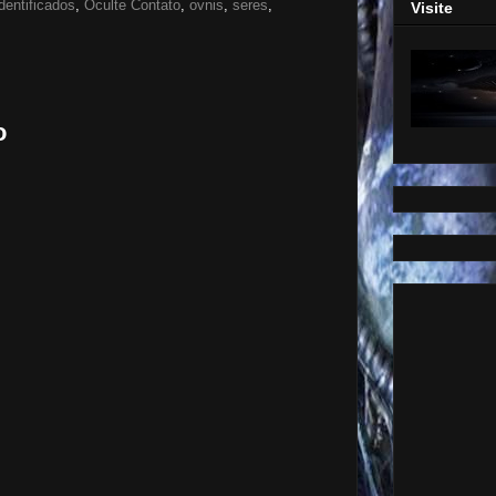
dentificados
,
Oculte Contato
,
ovnis
,
seres
,
Visite
o