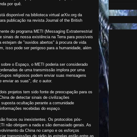
enda por quê.
tá disponível na biblioteca virtual arXiv.org da
para publicação na revista Journal of the British
mente do programa METI (Messaging Extraterrestrial
e sinais de nossa existência na Terra para possíveis
a estejam de "ouvidos abertos" à procura de vida
ém, isso pode ser perigoso para a humanidade, além
o sobre o Espaço, o METI poderia ser considerado
coordenadas de uma transmissão implora por uma
 Grupos religiosos podem enviar suas mensagens
 enviar as suas", diz o autor.
ois projetos tem sido fonte de preocupação para os
ina de detectar sinais de civilizações
a suposta ocultação perante a comunidade
e informações recebidas do espaço.
o fracos ou inexistentes. Os protocolos pós-
SETI não obrigam a nada e são demasiado gerais. As
volvimento da China no campo e os esforços
iciar transmissões de rádio às estrelas estão entre as