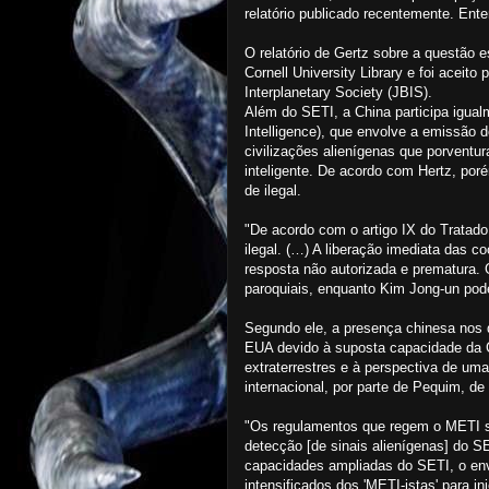
relatório publicado recentemente. Ent
O relatório de Gertz sobre a questão es
Cornell University Library e foi aceito 
Interplanetary Society (JBIS).
Além do SETI, a China participa igual
Intelligence), que envolve a emissão d
civilizações alienígenas que porventur
inteligente. De acordo com Hertz, por
de ilegal.
"De acordo com o artigo IX do Tratad
ilegal. (…) A liberação imediata das 
resposta não autorizada e prematura.
paroquiais, enquanto Kim Jong-un pode
Segundo ele, a presença chinesa nos d
EUA devido à suposta capacidade da Ch
extraterrestres e à perspectiva de um
internacional, por parte de Pequim, d
"Os regulamentos que regem o METI sã
detecção [de sinais alienígenas] do 
capacidades ampliadas do SETI, o en
intensificados dos 'METI-istas' para in