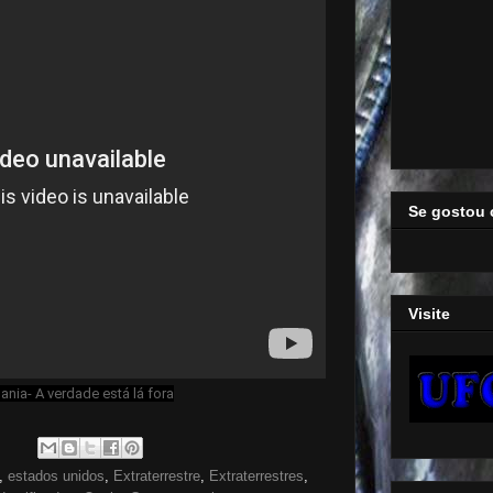
Se gostou 
Visite
ia- A verdade está lá fora
,
estados unidos
,
Extraterrestre
,
Extraterrestres
,