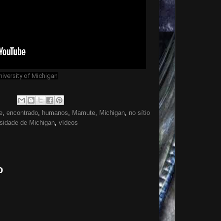
niversity of Michigan
e
,
encontrado
,
humanos
,
Mamute
,
Michigan
,
no sítio
sidade de Michigan
,
vídeos
o