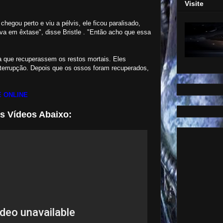
Visite
egou perto e viu a pélvis, ele ficou paralisado,
ava em êxtase", disse Bristle . "Então acho que essa
a que recuperassem os restos mortais. Eles
nterrupção. Depois que os ossos foram recuperados,
 ONLINE
os Vídeos Abaixo: