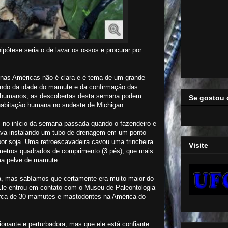
ipótese seria o de lavar os ossos e procurar por
as Américas não é clara e é tema de um grande
endo da idade do mamute e da confirmação das
s humanos, as descobertas desta semana podem
Se gostou 
 habitação humana no sudeste de Michigan.
 no início da semana passada quando o fazendeiro e
stava instalando um tubo de drenagem em um ponto
or soja. Uma retroescavadeira cavou uma trincheira
Visite
metros quadrados de comprimento (3 pés), que mais
uma pelve de mamute.
a, mas sabíamos que certamente era muito maior do
 Ele entrou em contato com o Museu de Paleontologia
rca de 30 mamutes e mastodontes na América do
ionante e perturbadora, mas que ele está confiante