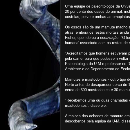
Uma equipe de paleontólogos da Unive
20 por cento dos ossos do animal, incl
costelas, pelve e ambas as omoplatas
Os ossos são de um mamute macho adu
atrás, embora os restos mortais ainda
Fisher, que liderou a escavação. "O l
humana' associada com os restos de m
"Acreditamos que homens estiveram p
pela carne, para que pudessem voltar m
Paleontologia da U-M e professor no 
Ambiente e do Departamento de Ecolog
Mamutes e mastodontes - outro tipo de 
Norte antes de desaparecer cerca de 1
cerca de 300 mastodontes e 30 mamut
"Recebemos uma ou duas chamadas co
mastodontes", disse ele.
A maioria dos achados de mamute em 
descobertos pela equipa da U-M, disse