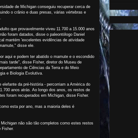
rsidade de Michigan conseguiu recuperar cerca de
uindo o crânio e duas presas, várias vértebras e
.
lto que provavelmente viveu 11.700 a 15.000 anos
 não foram datados, disse o paleontólogo Daniel
ocal mantém 'excelentes evidências de atividade
amute," disse ele.
or aqui e podem ter abatido o mamute e o escondido
ais tarde", disse Fisher, diretor do Museu de
Departamento de Ciências da Terra e do Meio
ia e Biologia Evolutiva.
elefante da pré-história - percorriam a América do
1.700 anos atrás. Ao longo dos anos, os restos de
es foram recuperados em Michigan, disse Fisher.
mo esta por ano, mas a maioria deles é
Michigan não são tão completos como estes restos
 Fisher.