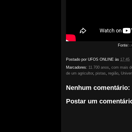
Fonte:
U
Postado por
UFOS ONLINE
às
17:45
Marcadores:
11.700 anos
,
com mais d
de um agricultor
,
pistas
,
região
,
Univer
Nenhum comentário:
Postar um comentári