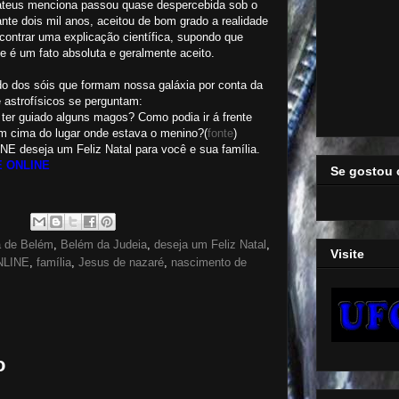
Mateus menciona passou quase despercebida sob o
te dois mil anos, aceitou de bom grado a realidade
contrar uma explicação científica, supondo que
e é um fato absoluta e geralmente aceito.
 dos sóis que formam nossa galáxia por conta da
e astrofísicos se perguntam:
 ter guiado alguns magos? Como podia ir á frente
m cima do lugar onde estava o menino?(
fonte
)
eseja um Feliz Natal para você e sua família.
 ONLINE
Se gostou 
a de Belém
,
Belém da Judeia
,
deseja um Feliz Natal
,
Visite
LINE
,
família
,
Jesus de nazaré
,
nascimento de
o