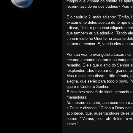
magos que vinham do oriente se apres
recém-nascido rei dos Judeus? Pois vi
E o capítulo 2, mais adiante: "Então
exatamente deles acerca do tempo e q
, disse; ' Ide, e perguntai diligentem
que também eu vá adorá-lo.' Tendo eles
tinham visto no Oriente, ia adiante de
estava o menino. E, vendo eles a estr
Por sua vez, o evangelista Lucas nos 
mesma comarca pastores no campo e gu
rebanho. E eis que o anjo do Senhor a
resplendor. Eles tiveram um grande t
Mas o anjo lhes disse: ' Não temais, 
alegria, que serão para todo o povo. P
que é o Cristo, o Senhor.
E isto lhes servirá de sinal: acharei
manjedoura.'
No mesmo instante, apareceu com o an
a Deus e dizendo: ' Glória a Deus nas
aconteceu que, ausentando-se deles o
outros: " Vamos, pois, até Belém, e v
saber."