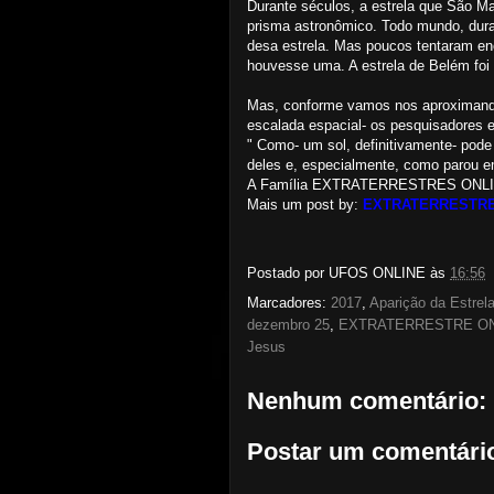
Durante séculos, a estrela que São 
prisma astronômico. Todo mundo, duran
desa estrela. Mas poucos tentaram en
houvesse uma. A estrela de Belém foi 
Mas, conforme vamos nos aproximando
escalada espacial- os pesquisadores 
" Como- um sol, definitivamente- pode
deles e, especialmente, como parou e
A Família EXTRATERRESTRES ONLINE d
Mais um post by:
EXTRATERRESTRE
Postado por
UFOS ONLINE
às
16:56
Marcadores:
2017
,
Aparição da Estrel
dezembro 25
,
EXTRATERRESTRE ON
Jesus
Nenhum comentário:
Postar um comentári