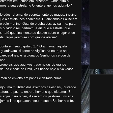
entaram em Jerusalém, dizendo: ' Onde está o
mos a sua estrela no Oriente e viemos adorá-lo."
, Herodes, chamando secretamente os magos, inquiriu
ue a estrela lhes aparecera. E, enviando-os a Belém
ente pelo menino. Quando o achardes, avisai-me, para
 ouvido o rei, partiram; e eis que a estrela, que
les, até que finalmente se deteve sobre o lugar onde
ela, regozijaram-se com grande alegria"
conta em seu capítulo 2: " Ora, havia naquela
ardavam, durante as vigílias da noite, o seu
pareceu-lhes, e a glória do Senhor os cercou de
emor.
porque eis que aqui vos trago novas de grande
ois, na cidade de Davi, vos nasce hoje o Salvador,
s o menino envolto em panos e deitado numa
jo uma multidão dos exércitos celestiais, louvando
 alturas e paz na entre o homens que ele ama.' E
s anjos para o céu, disseram os pastores uns aos
ejamos isso que aconteceu, e que o Senhor nos fez