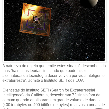
A natureza do objeto que emite estes sinais é desconhecida
mas “há muitas teorias, incluindo que podem ser
assinaturas da tecnologia desenvolvida por vida inteligente
extraterrestre”, admite o Instituto SETI dos EUA
Cientistas do Instituto SETI (Search for Extraterrestrial
Intelligence), da Califórnia, descobriram 72 sinais fora de
comum quando analisaram um grande volume de dados
(400 terabytes ou 400 biliões de bytes) relativos a ondas de