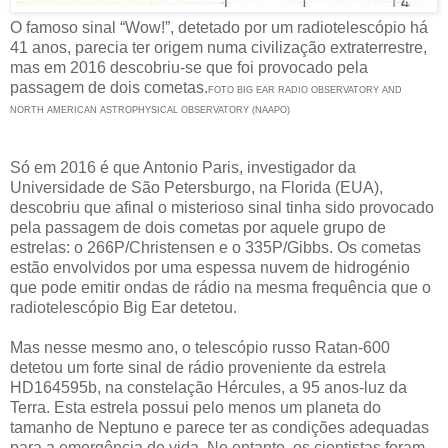
O famoso sinal “Wow!”, detetado por um radiotelescópio há
41 anos, parecia ter origem numa civilização extraterrestre,
mas em 2016 descobriu-se que foi provocado pela
passagem de dois cometas.
FOTO BIG EAR RADIO OBSERVATORY AND
NORTH AMERICAN ASTROPHYSICAL OBSERVATORY (NAAPO)
Só em 2016 é que Antonio Paris, investigador da
Universidade de São Petersburgo, na Florida (EUA),
descobriu que afinal o misterioso sinal tinha sido provocado
pela passagem de dois cometas por aquele grupo de
estrelas: o 266P/Christensen e o 335P/Gibbs. Os cometas
estão envolvidos por uma espessa nuvem de hidrogénio
que pode emitir ondas de rádio na mesma frequência que o
radiotelescópio Big Ear detetou.
Mas nesse mesmo ano, o telescópio russo Ratan-600
detetou um forte sinal de rádio proveniente da estrela
HD164595b, na constelação Hércules, a 95 anos-luz da
Terra. Esta estrela possui pelo menos um planeta do
tamanho de Neptuno e parece ter as condições adequadas
para a emergência de vida. No entanto, os cientistas foram