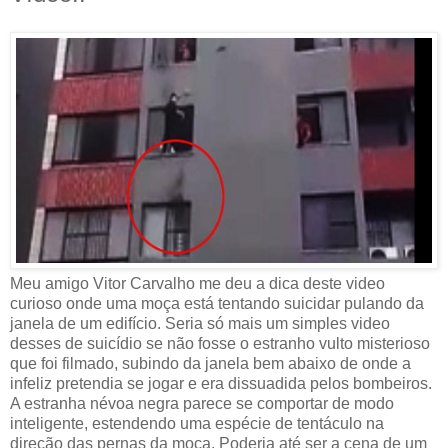
Meu amigo Vitor Carvalho me deu a dica deste video
curioso onde uma moça está tentando suicidar pulando da
janela de um edifício. Seria só mais um simples video
desses de suicídio se não fosse o estranho vulto misterioso
que foi filmado, subindo da janela bem abaixo de onde a
infeliz pretendia se jogar e era dissuadida pelos bombeiros.
A estranha névoa negra parece se comportar de modo
inteligente, estendendo uma espécie de tentáculo na
direção das pernas da moça. Poderia até ser a cena de um