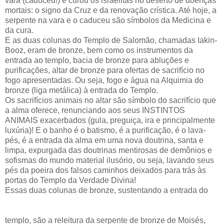
vara (caduceu!) e curou os israelitas no deserto de doenças
mortais: o signo da Cruz e da renovação crística. Até hoje, a
serpente na vara e o caduceu são símbolos da Medicina e
da cura.
E as duas colunas do Templo de Salomão, chamadas Iakin-
Booz, eram de bronze, bem como os instrumentos da
entrada ao templo, bacia de bronze para abluções e
purificações, altar de bronze para ofertas de sacrifício no
fogo apresentadas. Ou seja, fogo e água na Alquimia do
bronze (liga metálica) à entrada do Templo.
Os sacrifícios animais no altar são símbolo do sacrifício que
a alma oferece, renunciando aos seus INSTINTOS
ANIMAIS exacerbados (gula, preguiça, ira e principalmente
luxúria)! E o banho é o batismo, é a purificação, é o lava-
pés, é a entrada da alma em uma nova doutrina, santa e
limpa, expurgada das doutrinas mentirosas de demônios e
sofismas do mundo material ilusório, ou seja, lavando seus
pés da poeira dos falsos caminhos deixados para trás às
portas do Templo da Verdade Divina!
Essas duas colunas de bronze, sustentando a entrada do
templo, são a releitura da serpente de bronze de Moisés,