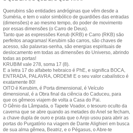
Querubins são entidades andróginas que vêm desde a
Suméria, e tem o valor simbólico de guardiões das entradas
(dimensões) e ao mesmo tempo, do poder de movimento
por essas dimensões (o Carro de Deus).
Tanto que as expressões Kerub (KRB) e Carro (RKB) são
perfeitos anagramas! Kerubim são carros, são chaves de
acesso, são palavras-senha, são energias espirituais de
deslocamento em todas as dimensões do Universo, abrindo
todas as portas!
KRUBIM vale 278, soma 17 (8).
E a letra 17 do alfabeto hebraico é PhE, e significa BOCA,
ENTRADA, PALAVRA, ORDEM! E o seu valor cabalístico é
exatamente 80!
OITO é Kerubim, é Porta dimensional, é Veículo
dimensional, é a Obra final da ciência do Caduceu, para
que os gêmeos viajem de volta a Casa do Pai.
O Gênio da Lâmpada, o Tapete Voador, o tesouro oculto da
caverna que se abre quando as metades do Anel se fecham,
a chave dupla de ouro e prata que o Anjo usou para abrir as
portas do Purgatório na viagem de Dante Alighieri em busca
de sua alma gêmea, Beatriz, e o Pégasus, o Abre-te