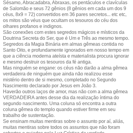
Sésamo, Abracadabra, Abraxas, os pentáculos e clavículas
de Salomão e seus 72 gênios (8 gênios em cada um dos 9
céus, 8x9 = 72) convertidos em 36 pares secretos... etc etc,
os mitos são véus que ocultam os tesouros do céu dos
olhares profanos e indignos.
São conexões com estes segredos mágicos e místicos da
Doutrina Secreta do Ser, que é Um e Três ao mesmo tempo.
Segredos da Magia Binária em almas gêmeas contida no
Santo Oito, e profundamente ignorados em nosso tempo em
que a ciência moderna ateísta e materialista procura ignorar
e mesmo destruir os tesouros da fé antiga.
Mas ninguém se engane: os céus não darão a alma gêmea
verdadeira de ninguém que ainda não realizou esse
mistério dentro de si mesmo, completado no Segundo
Nascimento declarado por Jesus em João 3.
Haverão outros laços de amor, mas não com a alma gêmea
VERDADEIRA antes desse dia da realização íntima do
segundo nascimento. Uma coluna só encontra a outra
coluna gêmea do templo quando estiver firme em seu
trabalho de sustentação.
Se ensinam muitas mentiras sobre o assunto por aí, aliás,
muitas mentiras sobre todos os assuntos que não foram