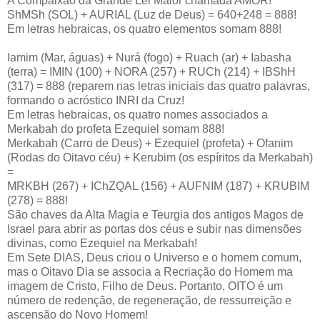
A Compaixão da Grande Lei Maior chamada AMOR!
ShMSh (SOL) + AURIAL (Luz de Deus) = 640+248 = 888!
Em letras hebraicas, os quatro elementos somam 888!
Iamim (Mar, águas) + Nurá (fogo) + Ruach (ar) + Iabasha
(terra) = IMIN (100) + NORA (257) + RUCh (214) + IBShH
(317) = 888 (reparem nas letras iniciais das quatro palavras,
formando o acróstico INRI da Cruz!
Em letras hebraicas, os quatro nomes associados a
Merkabah do profeta Ezequiel somam 888!
Merkabah (Carro de Deus) + Ezequiel (profeta) + Ofanim
(Rodas do Oitavo céu) + Kerubim (os espíritos da Merkabah)
=
MRKBH (267) + IChZQAL (156) + AUFNIM (187) + KRUBIM
(278) = 888!
São chaves da Alta Magia e Teurgia dos antigos Magos de
Israel para abrir as portas dos céus e subir nas dimensões
divinas, como Ezequiel na Merkabah!
Em Sete DIAS, Deus criou o Universo e o homem comum,
mas o Oitavo Dia se associa a Recriação do Homem ma
imagem de Cristo, Filho de Deus. Portanto, OITO é um
número de redenção, de regeneração, de ressurreição e
ascensão do Novo Homem!