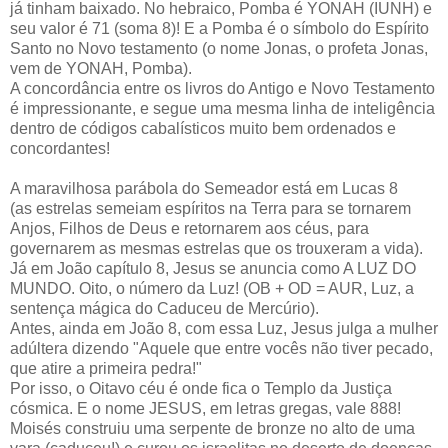
já tinham baixado. No hebraico, Pomba é YONAH (IUNH) e
seu valor é 71 (soma 8)! E a Pomba é o símbolo do Espírito
Santo no Novo testamento (o nome Jonas, o profeta Jonas,
vem de YONAH, Pomba).
A concordância entre os livros do Antigo e Novo Testamento
é impressionante, e segue uma mesma linha de inteligência
dentro de códigos cabalísticos muito bem ordenados e
concordantes!
A maravilhosa parábola do Semeador está em Lucas 8
(as estrelas semeiam espíritos na Terra para se tornarem
Anjos, Filhos de Deus e retornarem aos céus, para
governarem as mesmas estrelas que os trouxeram a vida).
Já em João capítulo 8, Jesus se anuncia como A LUZ DO
MUNDO. Oito, o número da Luz! (OB + OD = AUR, Luz, a
sentença mágica do Caduceu de Mercúrio).
Antes, ainda em João 8, com essa Luz, Jesus julga a mulher
adúltera dizendo "Aquele que entre vocês não tiver pecado,
que atire a primeira pedra!"
Por isso, o Oitavo céu é onde fica o Templo da Justiça
cósmica. E o nome JESUS, em letras gregas, vale 888!
Moisés construiu uma serpente de bronze no alto de uma