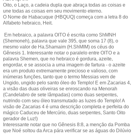
Oito, o Laço, a cadeia dupla que abraça todas as coisas e
une todas as coisas em seu movimento eterno.
O Nome de Habacuque (HBQUQ) começa com a letra 8 do
Alfabeto hebraico, Heit.
Em hebraico, a palavra OITO é escrita como ShMNH
(Shemoneh), palavra que vale 395, que soma 17 (8), o
mesmo valor de Ha.Shamaim (H.ShMIM) os céus do
Gênesis 1. Interessante notar o paralelo entre OITO e a
palavra Shemen, que no hebraico é gordura, azeite,
engordar, e se associa a uma imagem de fartura - o azeite
era um produto extremamente precioso e valioso, com
inúmeras funções, tanto que o termo Messias vem de
Ungido, ungido pelo santo óleo do Templo! E em Zacarias 4,
a visão das duas oliveiras se enroscando na Menorah
(Candelabro de sete lâmpadas) como duas serpentes,
nutrindo com seu óleo transmutado as luzes do Templo! A
visão de Zacarias 4 é uma descrição completa e perfeita do
mágico Caduceu de Mercúrio, duas serpentes, Santo Oito
gerador de Luz!)
Interessante notar que no Gênesis 8:8, a menção da Pomba
que Noé soltou da Arca pára verificar se as águas do Dilúvio