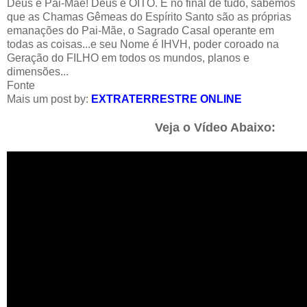
Deus é Pai-Mãe! Deus é OITO. E no final de tudo, sabemos
que as Chamas Gêmeas do Espírito Santo são as próprias
emanações do Pai-Mãe, o Sagrado Casal operante em
todas as coisas...e seu Nome é IHVH, poder coroado na
Geração do FILHO em todos os mundos, planos e
dimensões...
Fonte
Mais um post by:
EXTRATERRESTRE ONLINE
Veja o Vídeo Abaixo: