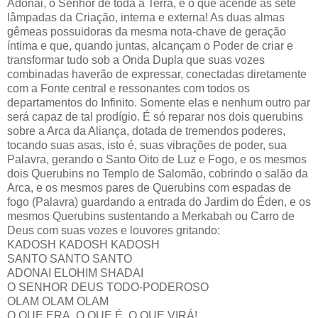
Adonai, o Senhor de toda a Terra, é o que acende as sete
lâmpadas da Criação, interna e externa! As duas almas
gêmeas possuidoras da mesma nota-chave de geração
íntima e que, quando juntas, alcançam o Poder de criar e
transformar tudo sob a Onda Dupla que suas vozes
combinadas haverão de expressar, conectadas diretamente
com a Fonte central e ressonantes com todos os
departamentos do Infinito. Somente elas e nenhum outro par
será capaz de tal prodígio. É só reparar nos dois querubins
sobre a Arca da Aliança, dotada de tremendos poderes,
tocando suas asas, isto é, suas vibrações de poder, sua
Palavra, gerando o Santo Oito de Luz e Fogo, e os mesmos
dois Querubins no Templo de Salomão, cobrindo o salão da
Arca, e os mesmos pares de Querubins com espadas de
fogo (Palavra) guardando a entrada do Jardim do Éden, e os
mesmos Querubins sustentando a Merkabah ou Carro de
Deus com suas vozes e louvores gritando:
KADOSH KADOSH KADOSH
SANTO SANTO SANTO
ADONAI ELOHIM SHADAI
O SENHOR DEUS TODO-PODEROSO
OLAM OLAM OLAM
O QUE ERA, O QUE É, O QUE VIRÁ!