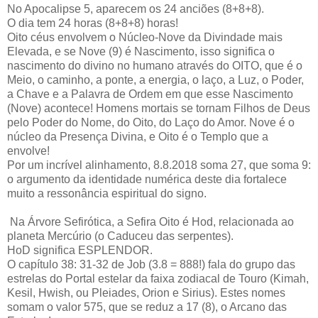
No Apocalipse 5, aparecem os 24 anciões (8+8+8).
O dia tem 24 horas (8+8+8) horas!
Oito céus envolvem o Núcleo-Nove da Divindade mais
Elevada, e se Nove (9) é Nascimento, isso significa o
nascimento do divino no humano através do OITO, que é o
Meio, o caminho, a ponte, a energia, o laço, a Luz, o Poder,
a Chave e a Palavra de Ordem em que esse Nascimento
(Nove) acontece! Homens mortais se tornam Filhos de Deus
pelo Poder do Nome, do Oito, do Laço do Amor. Nove é o
núcleo da Presença Divina, e Oito é o Templo que a
envolve!
Por um incrível alinhamento, 8.8.2018 soma 27, que soma 9:
o argumento da identidade numérica deste dia fortalece
muito a ressonância espiritual do signo.
Na Árvore Sefirótica, a Sefira Oito é Hod, relacionada ao
planeta Mercúrio (o Caduceu das serpentes).
HoD significa ESPLENDOR.
O capítulo 38: 31-32 de Job (3.8 = 888!) fala do grupo das
estrelas do Portal estelar da faixa zodiacal de Touro (Kimah,
Kesil, Hwish, ou Pleiades, Orion e Sirius). Estes nomes
somam o valor 575, que se reduz a 17 (8), o Arcano das