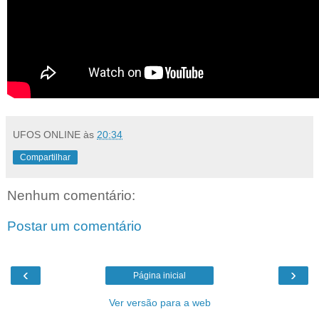
UFOS ONLINE
às
20:34
Compartilhar
Nenhum comentário:
Postar um comentário
‹
›
Página inicial
Ver versão para a web