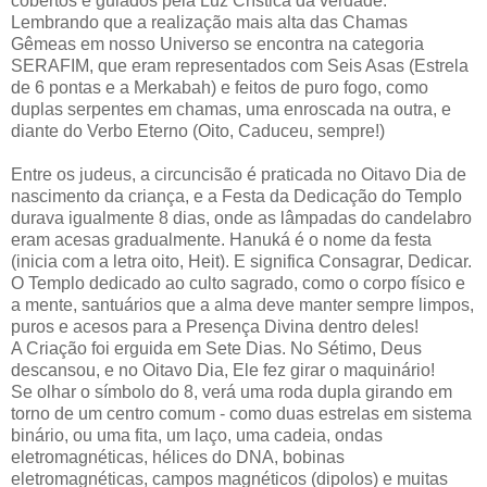
cobertos e guiados pela Luz Crística da verdade.
Lembrando que a realização mais alta das Chamas
Gêmeas em nosso Universo se encontra na categoria
SERAFIM, que eram representados com Seis Asas (Estrela
de 6 pontas e a Merkabah) e feitos de puro fogo, como
duplas serpentes em chamas, uma enroscada na outra, e
diante do Verbo Eterno (Oito, Caduceu, sempre!)
Entre os judeus, a circuncisão é praticada no Oitavo Dia de
nascimento da criança, e a Festa da Dedicação do Templo
durava igualmente 8 dias, onde as lâmpadas do candelabro
eram acesas gradualmente. Hanuká é o nome da festa
(inicia com a letra oito, Heit). E significa Consagrar, Dedicar.
O Templo dedicado ao culto sagrado, como o corpo físico e
a mente, santuários que a alma deve manter sempre limpos,
puros e acesos para a Presença Divina dentro deles!
A Criação foi erguida em Sete Dias. No Sétimo, Deus
descansou, e no Oitavo Dia, Ele fez girar o maquinário!
Se olhar o símbolo do 8, verá uma roda dupla girando em
torno de um centro comum - como duas estrelas em sistema
binário, ou uma fita, um laço, uma cadeia, ondas
eletromagnéticas, hélices do DNA, bobinas
eletromagnéticas, campos magnéticos (dipolos) e muitas