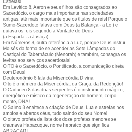
Estrelas!
Em Levítico 8, Aaron e seus filhos são consagrados ao
Sacerdócio, o cargo mais importante nas sociedades
antigas, até mais importante que os títulos de reis! Porque o
Sumo-Sacerdote falava com Deus (a Balança - a Lei) e
guiava os reis segundo a Vontade de Deus
(a Espada - a Justiça)
Em Números 8, outra referência a Luz, porque Deus instrui
Moisés da forma de se acender as Sete Lâmpadas do
Castiçal do Tabernáculo (Menorah) e também, consagra os
levitas aos serviços sacerdotais!
OITO é o Sacerdócio, o Pontificado, a comunicação direta
com Deus!
Deuteronômio 8 fala da Misericórdia Divina.
Oito é o número da Misericórdia, da Graça, da Redenção!
O Caduceu 8 das duas serpentes é o instrumento mágico,
energético e místico da regeneração do homem, corpo,
mente, DNA!
O Salmo 8 enaltece a criação de Deus, Lua e estrelas nos
amplos e abertos céus, tudo saindo do seu Nome!
O oitavo profeta da lista dos doze profetas menores se
chamava Habacuque, nome hebraico que significa
ABRAÇAR!