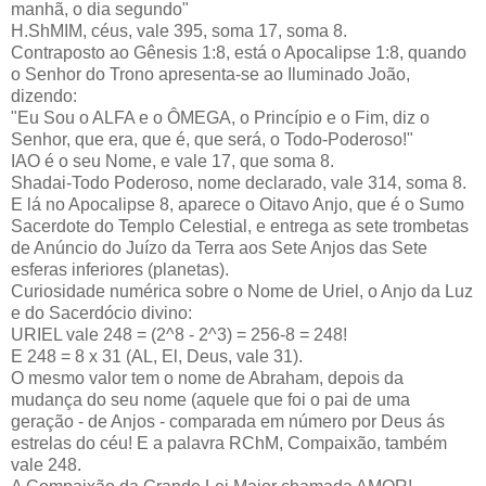
manhã, o dia segundo"
H.ShMIM, céus, vale 395, soma 17, soma 8.
Contraposto ao Gênesis 1:8, está o Apocalipse 1:8, quando
o Senhor do Trono apresenta-se ao Iluminado João,
dizendo:
"Eu Sou o ALFA e o ÔMEGA, o Princípio e o Fim, diz o
Senhor, que era, que é, que será, o Todo-Poderoso!"
IAO é o seu Nome, e vale 17, que soma 8.
Shadai-Todo Poderoso, nome declarado, vale 314, soma 8.
E lá no Apocalipse 8, aparece o Oitavo Anjo, que é o Sumo
Sacerdote do Templo Celestial, e entrega as sete trombetas
de Anúncio do Juízo da Terra aos Sete Anjos das Sete
esferas inferiores (planetas).
Curiosidade numérica sobre o Nome de Uriel, o Anjo da Luz
e do Sacerdócio divino:
URIEL vale 248 = (2^8 - 2^3) = 256-8 = 248!
E 248 = 8 x 31 (AL, El, Deus, vale 31).
O mesmo valor tem o nome de Abraham, depois da
mudança do seu nome (aquele que foi o pai de uma
geração - de Anjos - comparada em número por Deus ás
estrelas do céu! E a palavra RChM, Compaixão, também
vale 248.