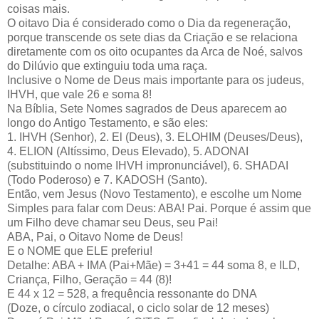
coisas mais.
O oitavo Dia é considerado como o Dia da regeneração,
porque transcende os sete dias da Criação e se relaciona
diretamente com os oito ocupantes da Arca de Noé, salvos
do Dilúvio que extinguiu toda uma raça.
Inclusive o Nome de Deus mais importante para os judeus,
IHVH, que vale 26 e soma 8!
Na Bíblia, Sete Nomes sagrados de Deus aparecem ao
longo do Antigo Testamento, e são eles:
1. IHVH (Senhor), 2. El (Deus), 3. ELOHIM (Deuses/Deus),
4. ELION (Altíssimo, Deus Elevado), 5. ADONAI
(substituindo o nome IHVH impronunciável), 6. SHADAI
(Todo Poderoso) e 7. KADOSH (Santo).
Então, vem Jesus (Novo Testamento), e escolhe um Nome
Simples para falar com Deus: ABA! Pai. Porque é assim que
um Filho deve chamar seu Deus, seu Pai!
ABA, Pai, o Oitavo Nome de Deus!
E o NOME que ELE preferiu!
Detalhe: ABA + IMA (Pai+Mãe) = 3+41 = 44 soma 8, e ILD,
Criança, Filho, Geração = 44 (8)!
E 44 x 12 = 528, a frequência ressonante do DNA
(Doze, o círculo zodiacal, o ciclo solar de 12 meses)