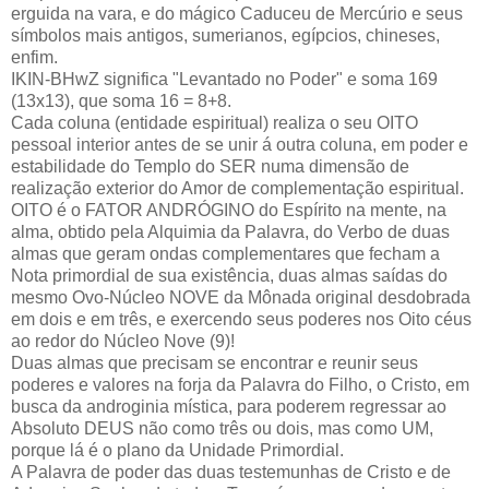
erguida na vara, e do mágico Caduceu de Mercúrio e seus
símbolos mais antigos, sumerianos, egípcios, chineses,
enfim.
IKIN-BHwZ significa "Levantado no Poder" e soma 169
(13x13), que soma 16 = 8+8.
Cada coluna (entidade espiritual) realiza o seu OITO
pessoal interior antes de se unir á outra coluna, em poder e
estabilidade do Templo do SER numa dimensão de
realização exterior do Amor de complementação espiritual.
OITO é o FATOR ANDRÓGINO do Espírito na mente, na
alma, obtido pela Alquimia da Palavra, do Verbo de duas
almas que geram ondas complementares que fecham a
Nota primordial de sua existência, duas almas saídas do
mesmo Ovo-Núcleo NOVE da Mônada original desdobrada
em dois e em três, e exercendo seus poderes nos Oito céus
ao redor do Núcleo Nove (9)!
Duas almas que precisam se encontrar e reunir seus
poderes e valores na forja da Palavra do Filho, o Cristo, em
busca da androginia mística, para poderem regressar ao
Absoluto DEUS não como três ou dois, mas como UM,
porque lá é o plano da Unidade Primordial.
A Palavra de poder das duas testemunhas de Cristo e de