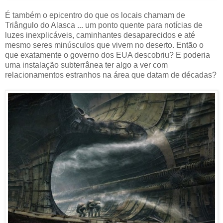
É também o epicentro do que os locais chamam de
Triângulo do Alasca ... um ponto quente para notícias de
luzes inexplicáveis, caminhantes desaparecidos e até
mesmo seres minúsculos que vivem no deserto. Então o
que exatamente o governo dos EUA descobriu? E poderia
uma instalação subterrânea ter algo a ver com
relacionamentos estranhos na área que datam de décadas?