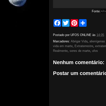
Fonte:
All
F
T
P
S
a
w
i
h
c
i
n
a
e
t
t
r
Postado por
UFOS ONLINE
às
14:05
b
t
e
e
o
e
r
Marcadores:
Abrigar Vida
,
alienígenas
o
r
e
vida em marte
,
Extraterrestre
,
extrater
k
s
Realmente
,
seres de marte
,
ufos
t
Nenhum comentário:
Postar um comentári