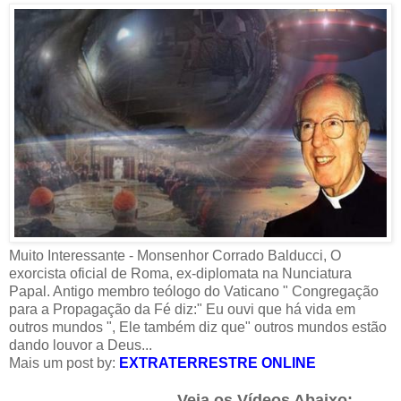
Muito Interessante - Monsenhor Corrado Balducci, O
exorcista oficial de Roma, ex-diplomata na Nunciatura
Papal. Antigo membro teólogo do Vaticano " Congregação
para a Propagação da Fé diz:" Eu ouvi que há vida em
outros mundos ", Ele também diz que" outros mundos estão
dando louvor a Deus...
Mais um post by:
EXTRATERRESTRE ONLINE
Veja os Vídeos Abaixo: