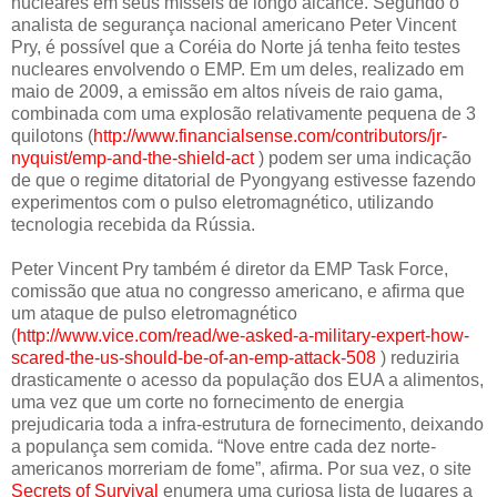
nucleares em seus mísseis de longo alcance. Segundo o
analista de segurança nacional americano Peter Vincent
Pry, é possível que a Coréia do Norte já tenha feito testes
nucleares envolvendo o EMP. Em um deles, realizado em
maio de 2009, a emissão em altos níveis de raio gama,
combinada com uma explosão relativamente pequena de 3
quilotons (
http://www.financialsense.com/contributors/jr-
nyquist/emp-and-the-shield-act
) podem ser uma indicação
de que o regime ditatorial de Pyongyang estivesse fazendo
experimentos com o pulso eletromagnético, utilizando
tecnologia recebida da Rússia.
Peter Vincent Pry também é diretor da EMP Task Force,
comissão que atua no congresso americano, e afirma que
um ataque de pulso eletromagnético
(
http://www.vice.com/read/we-asked-a-military-expert-how-
scared-the-us-should-be-of-an-emp-attack-508
) reduziria
drasticamente o acesso da população dos EUA a alimentos,
uma vez que um corte no fornecimento de energia
prejudicaria toda a infra-estrutura de fornecimento, deixando
a populança sem comida. “Nove entre cada dez norte-
americanos morreriam de fome”, afirma. Por sua vez, o site
Secrets of Survival
enumera uma curiosa lista de lugares a