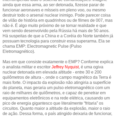
ainda que essa arma, ao ser detonada, fizesse parar de
funcionar aeronaves e mísseis em pleno voo, ou mesmo
destruir todo o arsenal nuclear inimigo. Pode parecer coisa
de vilão de história em quadrinhos ou de filmes de 007, mas
não é. É algo muito próximo de se tornar realidade e que
vem sendo desenvolvido pela Rússia há mais de 50 anos.
Há suspeitas de que a China e a Coréia do Norte também já
possuam tecnologia para construir essa superarma. Ela se
chama EMP: Electromagnetic Pulse (Pulso
Eletromagnético).
Mas em que consiste exatamente o EMP? Conforme explica
o analista militar e escritor
Jeffrey Nyquist
, é uma ogiva
nuclear detonada em elevada altitude - entre 30 e 200
quilômetros de altura -, onde o campo magnético da Terra é
mais forte. O impacto da explosão não atingiria a superfície
do planeta, mas geraria um pulso eletromagnético com um
raio de milhares de quilômetros, e capaz de penetrar em
equipamentos eletrônicos e na rede elétrica, causando um
pico de energia gigantesco que literalmente “fritaria” os
circuitos. Quanto maior a altitude da explosão, maior o raio
de ação. Dessa forma, o país atingido deixaria de funcionar,