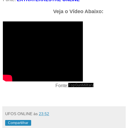
Veja o Vídeo Abaixo:
TopGunMilitary
Fonte:
UFOS ONLINE
às
23:52
Compartilhar