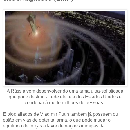
A Rússia vem desenvolvendo uma arma ultra-sofisticada
que pode destruir a rede elétrica dos Estados Unidos e
condenar à morte milhões de pessoas.
E pior: aliados de Vladimir Putin também já possuem ou
estão em vias de obter tal arma, o que pode mudar o
equilíbrio de forças a favor de nações inimigas da