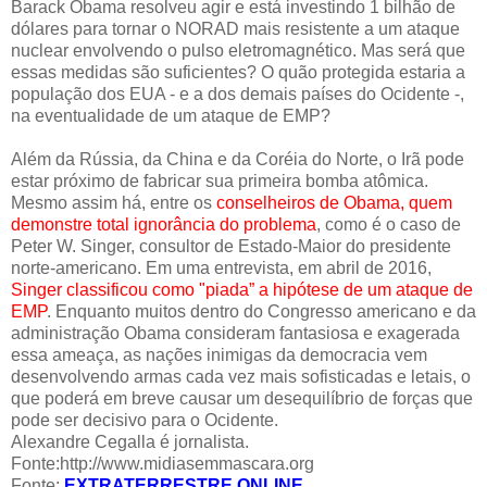
Barack Obama resolveu agir e está investindo 1 bilhão de
dólares para tornar o NORAD mais resistente a um ataque
nuclear envolvendo o pulso eletromagnético. Mas será que
essas medidas são suficientes? O quão protegida estaria a
população dos EUA - e a dos demais países do Ocidente -,
na eventualidade de um ataque de EMP?
Além da Rússia, da China e da Coréia do Norte, o Irã pode
estar próximo de fabricar sua primeira bomba atômica.
Mesmo assim há, entre os
conselheiros de Obama, quem
demonstre total ignorância do problema
, como é o caso de
Peter W. Singer, consultor de Estado-Maior do presidente
norte-americano. Em uma entrevista, em abril de 2016,
Singer classificou como "piada” a hipótese de um ataque de
EMP
. Enquanto muitos dentro do Congresso americano e da
administração Obama consideram fantasiosa e exagerada
essa ameaça, as nações inimigas da democracia vem
desenvolvendo armas cada vez mais sofisticadas e letais, o
que poderá em breve causar um desequilíbrio de forças que
pode ser decisivo para o Ocidente.
Alexandre Cegalla é jornalista.
Fonte:
http://www.midiasemmascara.org
Fonte:
EXTRATERRESTRE ONLINE