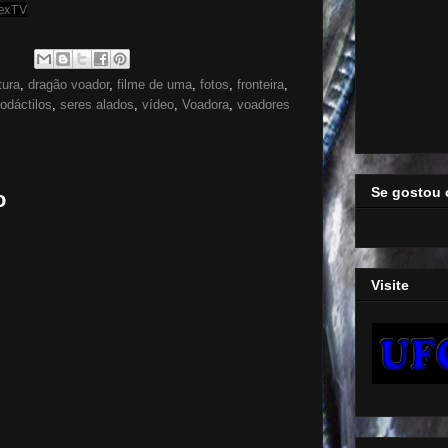
exTV
tura
,
dragão voador
,
filme de uma
,
fotos
,
fronteira
,
rodáctilos
,
seres alados
,
vídeo
,
Voadora
,
voadores
Se gostou 
o
Visite