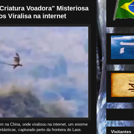
Criatura Voadora" Misteriosa
s Viralisa na internet
m na China, onde viralisou na internet, um enorme
ásticas, capturado perto da fronteira do Laos.
Visitantes