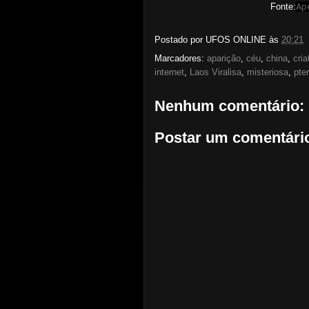
Fonte:
Ap
Postado por
UFOS ONLINE
às
20:21
Marcadores:
aparição
,
céu
,
china
,
cria
internet
,
Laos Viralisa
,
misteriosa
,
pte
Nenhum comentário:
Postar um comentári