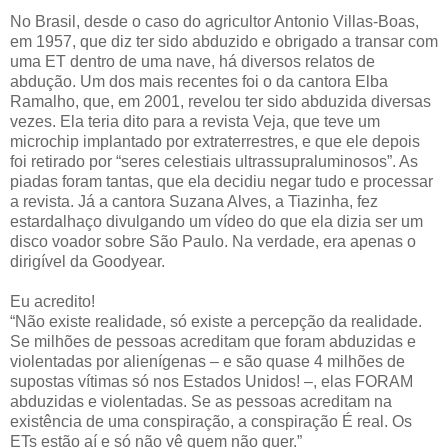
No Brasil, desde o caso do agricultor Antonio Villas-Boas,
em 1957, que diz ter sido abduzido e obrigado a transar com
uma ET dentro de uma nave, há diversos relatos de
abdução. Um dos mais recentes foi o da cantora Elba
Ramalho, que, em 2001, revelou ter sido abduzida diversas
vezes. Ela teria dito para a revista Veja, que teve um
microchip implantado por extraterrestres, e que ele depois
foi retirado por “seres celestiais ultrassupraluminosos”. As
piadas foram tantas, que ela decidiu negar tudo e processar
a revista. Já a cantora Suzana Alves, a Tiazinha, fez
estardalhaço divulgando um vídeo do que ela dizia ser um
disco voador sobre São Paulo. Na verdade, era apenas o
dirigível da Goodyear.
Eu acredito!
“Não existe realidade, só existe a percepção da realidade.
Se milhões de pessoas acreditam que foram abduzidas e
violentadas por alienígenas – e são quase 4 milhões de
supostas vítimas só nos Estados Unidos! –, elas FORAM
abduzidas e violentadas. Se as pessoas acreditam na
existência de uma conspiração, a conspiração É real. Os
ETs estão aí e só não vê quem não quer.”