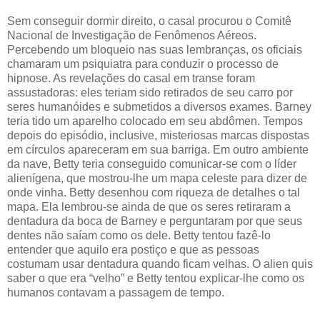
Sem conseguir dormir direito, o casal procurou o Comitê
Nacional de Investigação de Fenômenos Aéreos.
Percebendo um bloqueio nas suas lembranças, os oficiais
chamaram um psiquiatra para conduzir o processo de
hipnose. As revelações do casal em transe foram
assustadoras: eles teriam sido retirados de seu carro por
seres humanóides e submetidos a diversos exames. Barney
teria tido um aparelho colocado em seu abdômen. Tempos
depois do episódio, inclusive, misteriosas marcas dispostas
em círculos apareceram em sua barriga. Em outro ambiente
da nave, Betty teria conseguido comunicar-se com o líder
alienígena, que mostrou-lhe um mapa celeste para dizer de
onde vinha. Betty desenhou com riqueza de detalhes o tal
mapa. Ela lembrou-se ainda de que os seres retiraram a
dentadura da boca de Barney e perguntaram por que seus
dentes não saíam como os dele. Betty tentou fazê-lo
entender que aquilo era postiço e que as pessoas
costumam usar dentadura quando ficam velhas. O alien quis
saber o que era “velho” e Betty tentou explicar-lhe como os
humanos contavam a passagem de tempo.