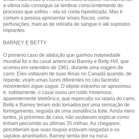
a vítima não consegue se lembrar conscientemente do
processo que sofreu – ela só conta hipnotizada. Mas é
comum a pessoa apresentar sinais físicos, como
perfurações, marcas de retirada de sangue e até supostos
implantes.
BARNEY E BETTY
O primeiro caso de abdução que ganhou notoriedade
mundial foi o do casal americano Barney e Betty Hill, que
ocorreu em setembro de 1961, durante uma viagem de
carro. Eles voltavam de suas férias no Canadá quando, de
repente, viram umas luzes diferentes no céu fazendo
movimentos zigue-zague. O objeto estranho se aproximou
e, subitamente, o casal ouviu um ruído misterioso,
aparentemente eletrônico, que repercutiu na lataria do carro.
Betty e Barney teriam sido tomados por uma sensação de
formigamento, seguida de uma sonolência forte. Ainda meio
tontos, já próximos de casa, não souberam explicar como
tinham percorrido as últimas 35 milhas. Ao chegarem,
perceberam que suas roupas estavam rasgadas e os
sapatos arranhados. Barney sentia dor na nuca.