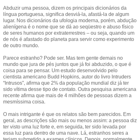
Abduzir uma pessoa, dizem os principais dicionários da
língua portuguesa, significa desviá-la, afastá-la de algum
lugar. Nos dicionários da ufologia moderna, porém, abdução
alienígena é o nome que se dá ao seqüestro e abuso físico
de seres humanos por extraterrestres – ou seja, quando um
de nós é afastado do planeta para servir como experimento
de outro mundo.
Parece estranho? Pode ser. Mas tem gente demais no
mundo que jura de pés juntos que já foi abduzido, o que é
coisa para se pensar. Um estudo desenvolvido pelo
cientista americano Budd Hopkins, autor do livro Intruders
“Intrusos”, afirma que 2% da população mundial diz já ter
sido vítima desse tipo de contato. Outra pesquisa americana
recente afirma que mais de 4 milhões de pessoas dizem a
mesmíssima coisa.
O mais intrigante é que os relatos são bem parecidos. Em
geral, as descrições são mais ou menos assim: a pessoa diz
ter visto uma luz forte e, em seguida, ter sido levada por
essa luz para dentro de uma nave. Lá, estranhos seres a
teriam submetido a exames clínicos. Depois, normalmente,