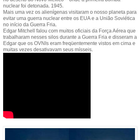
nuclear foi detonada. 1945.
Mais uma vez os alienígenas visitaram o nosso planeta para
evitar uma guerra nuclear entre os EUA e a União Soviética
no início da Guerra Fria.
Edgar Mitchell falou com muitos oficiais da Força Aérea que
trabalharam nesses silos durante a Guerra Fria e disseram a
Edgar que os OVNIs eram freqüentemente vistos em cima e
muitas vezes desativavam seus mísseis.