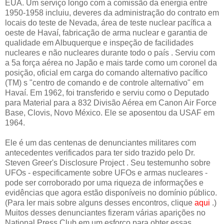
EUA. Um serviço longo com a comissão da energia entre
1950-1958 incluiu, deveres da administração do contrato em
locais do teste de Nevada, área de teste nuclear pacífica a
oeste de Havaí, fabricação de arma nuclear e garantia de
qualidade em Albuquerque e inspeção de facilidades
nucleares e não nucleares durante todo o país . Serviu com
a 5a força aérea no Japão e mais tarde como um coronel da
posição, oficial em carga do comando alternativo pacífico
(TM) s "centro de comando e de controle alternativo" em
Havaí. Em 1962, foi transferido e serviu como o Deputado
para Material para a 832 Divisão Aérea em Canon Air Force
Base, Clovis, Novo México. Ele se aposentou da USAF em
1964.
Ele é um das centenas de denunciantes militares com
antecedentes verificados para ter sido trazido pelo Dr.
Steven Greer's Disclosure Project . Seu testemunho sobre
UFOs - especificamente sobre UFOs e armas nucleares -
pode ser corroborado por uma riqueza de informações e
evidências que agora estão disponíveis no domínio público.
(Para ler mais sobre alguns desses encontros, clique
aqui
.)
Muitos desses denunciantes fizeram várias aparições no
National Press Club em um esforço para obter essas