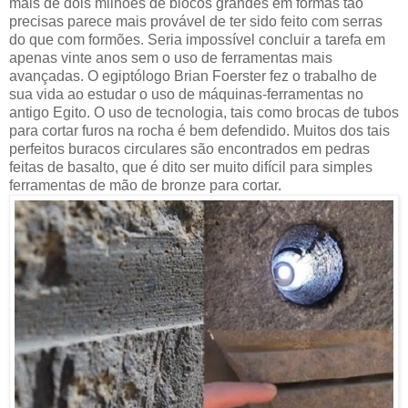
mais de dois milhões de blocos grandes em formas tão
precisas parece mais provável de ter sido feito com serras
do que com formões. Seria impossível concluir a tarefa em
apenas vinte anos sem o uso de ferramentas mais
avançadas. O egiptólogo Brian Foerster fez o trabalho de
sua vida ao estudar o uso de máquinas-ferramentas no
antigo Egito. O uso de tecnologia, tais como brocas de tubos
para cortar furos na rocha é bem defendido. Muitos dos tais
perfeitos buracos circulares são encontrados em pedras
feitas de basalto, que é dito ser muito difícil para simples
ferramentas de mão de bronze para cortar.