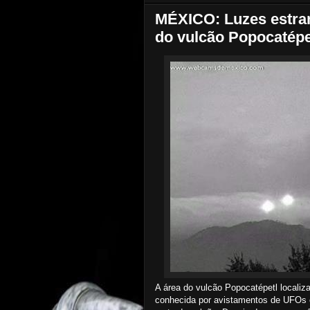
MÉXICO: Luzes estra
do vulcão Popocatépet
A área do vulcão Popocatépetl locali
conhecida por avistamentos de UFOs 