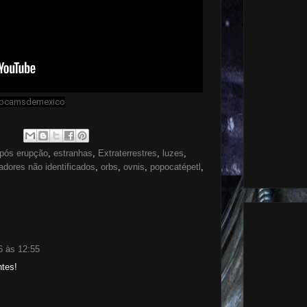
bcamsdemexico
pós erupção
,
estranhas
,
Extraterrestres
,
luzes
,
adores não identificados
,
orbs
,
ovnis
,
popocatépetl
,
6 às 12:55
tes!